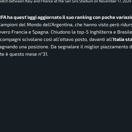
tch between Italy and FRance at the San Siro Stadium on November 17, 2024 in
IFA ha quest’oggi aggiornato il suo ranking con poche variazio
ampioni del Mondo dell’Argentina, che hanno visto però ridursi
ovvero Francia e Spagna. Chiudono la top-5 Inghilterra e Brasil
compagni scivolano così all’ottavo posto, davanti all’
Italia st
gnando una posizione. Da segnalare il miglior piazzamento 
ate è questo mese n°31.