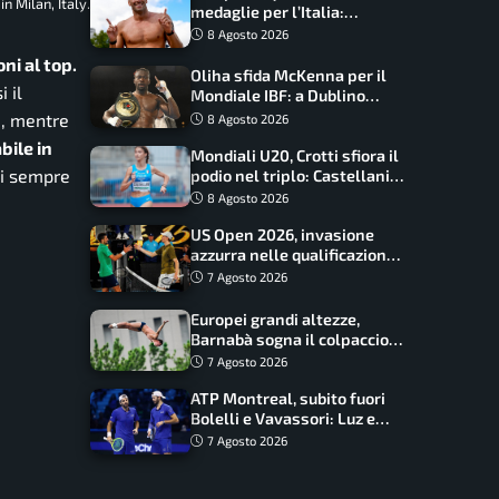
 Milan, Italy.
medaglie per l’Italia:
Paltrinieri guida la staffetta,
8 Agosto 2026
Barnabà sogna l’oro dalle
ni al top.
grandi altezze
Oliha sfida McKenna per il
 il
Mondiale IBF: a Dublino
serve l’impresa nella tana
e, mentre
8 Agosto 2026
del lupo
abile in
Mondiali U20, Crotti sfiora il
di sempre
podio nel triplo: Castellani
da record, Succo in finale
8 Agosto 2026
US Open 2026, invasione
azzurra nelle qualificazioni:
17 italiani a caccia del main
7 Agosto 2026
draw
Europei grandi altezze,
Barnabà sogna il colpaccio:
è leader a metà gara, Baraldi
7 Agosto 2026
ancora in corsa
ATP Montreal, subito fuori
Bolelli e Vavassori: Luz e
Matos fermano gli azzurri
7 Agosto 2026