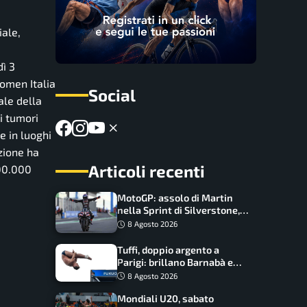
iale,
ì 3
Komen Italia
Social
ale della
i tumori
e in luoghi
nzione ha
Articoli recenti
200.000
MotoGP: assolo di Martin
nella Sprint di Silverstone,
trionfo totale Aprilia
8 Agosto 2026
Tuffi, doppio argento a
Parigi: brillano Barnabà e
Cosetti
8 Agosto 2026
Mondiali U20, sabato