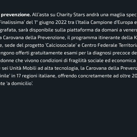
a prevenzione.
All’asta su Charity Stars andrà una maglia spec
‘Finalissima’ del 1° giugno 2022 tra l’Italia Campione d’Europa e
rafata, sarà disponibile sulla piattaforma da domani a venerd
lla Carovana della Prevenzione, il programma itinerante della 
, sede del progetto ‘Calciosociale’ e Centro Federale Territori
engono offerti gratuitamente esami per la diagnosi precoce de
a donne che vivono condizioni di fragilità sociale ed economica 
ue sei Unità Mobili ad alta tecnologia, la Carovana della Preve
ile’ in 17 regioni italiane, offrendo concretamente ad oltre 
e ‘a domicilio’.