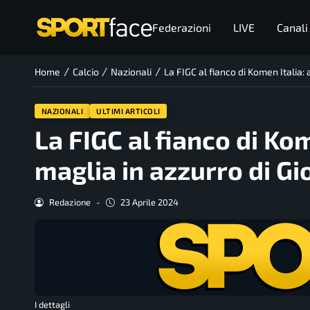
Federazioni
LIVE
Canali
/
/
/
Home
Calcio
Nazionali
La FIGC al fianco di Komen Italia: a
NAZIONALI
ULTIMI ARTICOLI
La FIGC al fianco di Kom
maglia in azzurro di Gio
Redazione
-
23 Aprile 2024
I dettagli