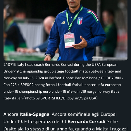
240715 Italy head coach Bernardo Corradi during the UEFA European
Under-19 Championship group stage football match between Italy and
Norway on July 15, 2024 in Belfast. Photo: Ben McShane / BILDBYRÅN /
Cop 275 / SPF002 bbeng fotboll football fotball soccer uefa european
under-19 championship euro under-19 u19-em u19 norge norway italia
italy italien (Photo by SPORTSFILE/Bildbyran/Sipa USA)
Ancora
Italia-Spagna
. Ancora semifinale agli Europei
Under 19. E la speranza del Ct
Bernardo Corradi
è che
l’esito sia lo stesso di un anno fa, quando a Malta i ragazzi