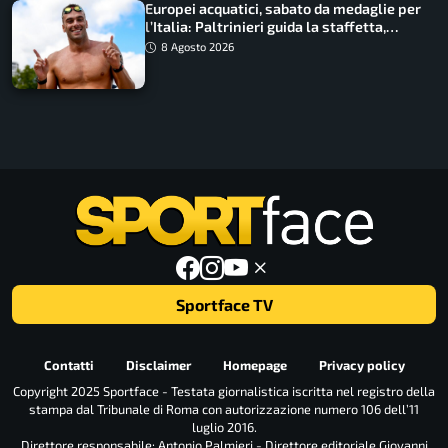
Europei acquatici, sabato da medaglie per
l’Italia: Paltrinieri guida la staffetta,
Barnabà sogna l’oro dalle grandi altezze
8 Agosto 2026
Sportface TV
Contatti
Disclaimer
Homepage
Privacy policy
Copyright 2025 Sportface - Testata giornalistica iscritta nel registro della
stampa dal Tribunale di Roma con autorizzazione numero 106 dell’11
luglio 2016.
Direttore responsabile: Antonio Palmieri - Direttore editoriale Giovanni