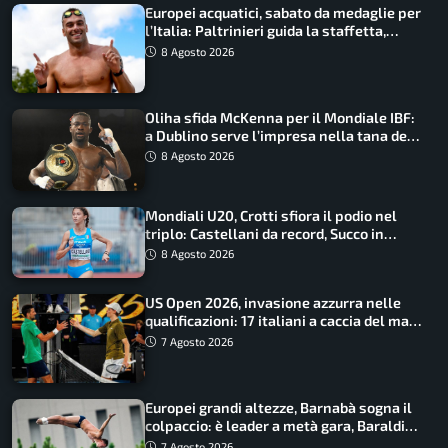
Europei acquatici, sabato da medaglie per
l’Italia: Paltrinieri guida la staffetta,
Barnabà sogna l’oro dalle grandi altezze
8 Agosto 2026
Oliha sfida McKenna per il Mondiale IBF:
a Dublino serve l’impresa nella tana del
lupo
8 Agosto 2026
Mondiali U20, Crotti sfiora il podio nel
triplo: Castellani da record, Succo in
finale
8 Agosto 2026
US Open 2026, invasione azzurra nelle
qualificazioni: 17 italiani a caccia del main
draw
7 Agosto 2026
Europei grandi altezze, Barnabà sogna il
colpaccio: è leader a metà gara, Baraldi
ancora in corsa
7 Agosto 2026