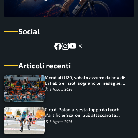
Social
Articoli recenti
Mondiali U20, sabato azzurro da brividi:
Di Fabio e Inzoli sognano le medaglie,
Castellani e Succo in finale
8 Agosto 2026
Giro di Polonia, sesta tappa da fuochi
d’artificio: Scaroni può attaccare la
maglia di Lemmen
8 Agosto 2026