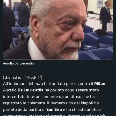
Aurelio De Laurentiis
[the_ad id=”445341″]
All’indomani del match di andata perso contro il
Milan
,
Aurelio
De Laurentiis
ha parlato dopo essere stato
intercettato telefonicamente da un tifoso che ha
registrato la chiamata. Il numero uno del Napoli ha
parlato della partita di
San Siro
e ha chiesto ai tifosi
compattezza in vista del match di ritorno in cui servirà