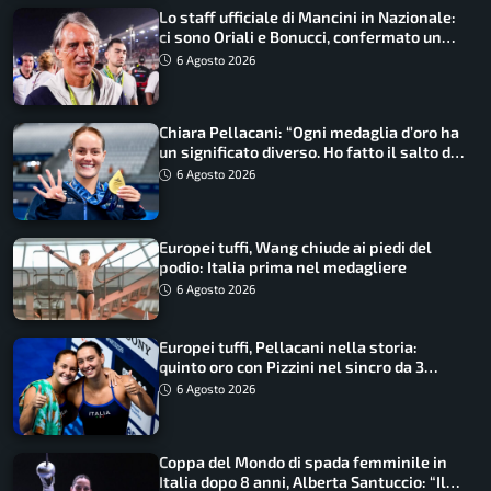
Lo staff ufficiale di Mancini in Nazionale:
ci sono Oriali e Bonucci, confermato un
ritorno
6 Agosto 2026
Chiara Pellacani: “Ogni medaglia d’oro ha
un significato diverso. Ho fatto il salto di
qualità”
6 Agosto 2026
Europei tuffi, Wang chiude ai piedi del
podio: Italia prima nel medagliere
6 Agosto 2026
Europei tuffi, Pellacani nella storia:
quinto oro con Pizzini nel sincro da 3
metri
6 Agosto 2026
Coppa del Mondo di spada femminile in
Italia dopo 8 anni, Alberta Santuccio: “Il