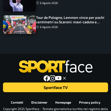
lavoro dà sempre i suoi frutti”
6 Agosto 2026
Tour de Pologne, Lemmen vince per pochi
centimetri su Scaroni: maxi-caduta e
tappa accorciata
6 Agosto 2026
Sportface TV
Contatti
Disclaimer
Homepage
Privacy policy
Copyright 2025 Sportface - Testata giornalistica iscritta nel registro della