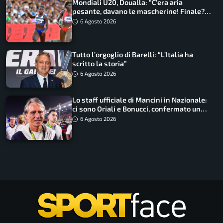
Mondiali U20, Doualla: “C’era aria
pesante, davano le mascherine! Finale?
Non ho nulla da perdere”
6 Agosto 2026
Tutto l’orgoglio di Barelli: “L’Italia ha
scritto la storia”
6 Agosto 2026
Lo staff ufficiale di Mancini in Nazionale:
ci sono Oriali e Bonucci, confermato un
ritorno
6 Agosto 2026