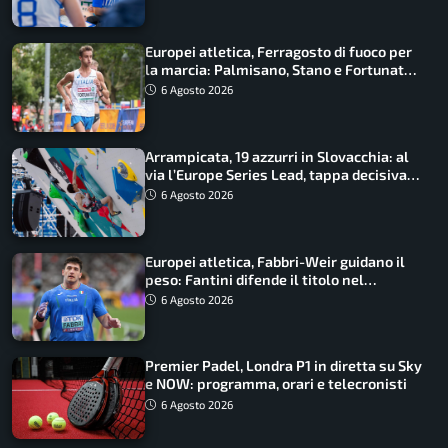
Europei atletica, Ferragosto di fuoco per
la marcia: Palmisano, Stano e Fortunato
guidano l’Italia
6 Agosto 2026
Arrampicata, 19 azzurri in Slovacchia: al
via l’Europe Series Lead, tappa decisiva
per la Speed
6 Agosto 2026
Europei atletica, Fabbri-Weir guidano il
peso: Fantini difende il titolo nel
martello
6 Agosto 2026
Premier Padel, Londra P1 in diretta su Sky
e NOW: programma, orari e telecronisti
6 Agosto 2026