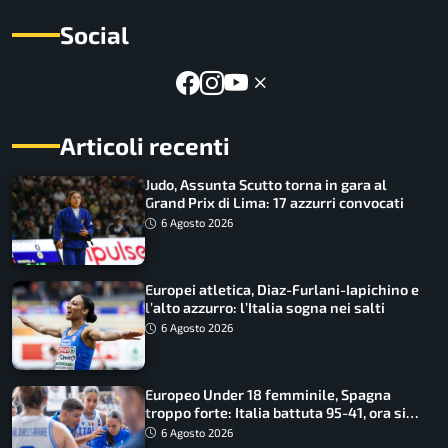
Social
Articoli recenti
Judo, Assunta Scutto torna in gara al
Grand Prix di Lima: 17 azzurri convocati
6 Agosto 2026
Europei atletica, Diaz-Furlani-Iapichino e
l’alto azzurro: l’Italia sogna nei salti
6 Agosto 2026
Europeo Under 18 femminile, Spagna
troppo forte: Italia battuta 95-41, ora si
gioca il Mondiale
6 Agosto 2026