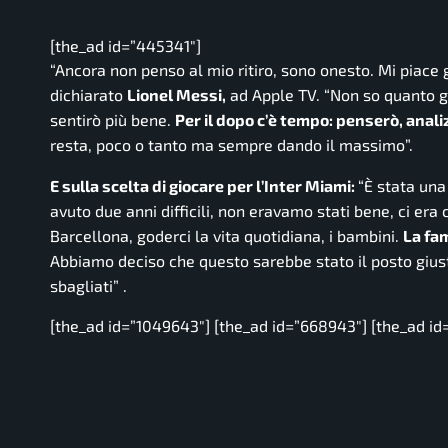
[the_ad id=”445341″]
“Ancora non penso al mio ritiro, sono onesto. Mi piace 
dichiarato
Lionel Messi,
ad
Apple TV. “Non so quanto g
sentirò più bene.
Per il dopo c’è tempo: penserò, anali
resta, poco o tanto ma sempre dando il massimo”.
E sulla scelta di giocare per l’Inter Miami:
“È stata una
avuto due anni difficili, non eravamo stati bene, ci er
Barcellona, ​​goderci la vita quotidiana, i bambini.
La fam
Abbiamo deciso che questo sarebbe stato il posto giust
sbagliati” .
[the_ad id=”1049643″] [the_ad id=”668943″] [the_ad id