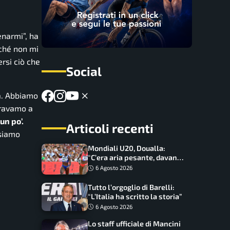
enarmi”,
ha
nché non mi
rsi ciò che
Social
ia. Abbiamo
eravamo a
un po’.
Articoli recenti
 siamo
Mondiali U20, Doualla:
“C’era aria pesante, davano
le mascherine! Finale? Non
6 Agosto 2026
ho nulla da perdere”
Tutto l’orgoglio di Barelli:
“L’Italia ha scritto la storia”
6 Agosto 2026
Lo staff ufficiale di Mancini