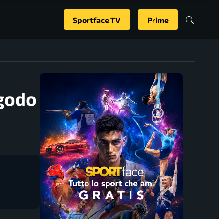
Sportface TV
Prime
 godo