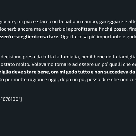
giocare, mi piace stare con la palla in campo, gareggiare e all
iocherò ancora ma cercherò di approfittarne finché posso, fi
zzerò e sceglierò cosa fare.
Oggi la cosa più importante è gode
 decisione presa da tutta la famiglia, per il bene della famigl
a costato molto. Volevamo tornare ad essere un po’ quelli che 
iglia deve stare bene, ora mi godo tutto e non succedeva da 
o per molte ragioni e oggi, dopo un po’, posso dire che non ci
=”676180″]