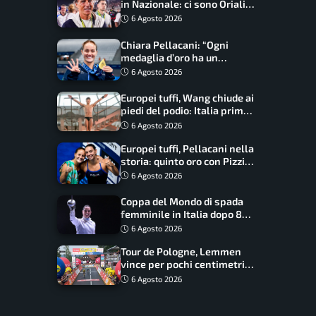
in Nazionale: ci sono Oriali e
Bonucci, confermato un
6 Agosto 2026
ritorno
Chiara Pellacani: “Ogni
medaglia d’oro ha un
significato diverso. Ho fatto
6 Agosto 2026
il salto di qualità”
Europei tuffi, Wang chiude ai
piedi del podio: Italia prima
nel medagliere
6 Agosto 2026
Europei tuffi, Pellacani nella
storia: quinto oro con Pizzini
nel sincro da 3 metri
6 Agosto 2026
Coppa del Mondo di spada
femminile in Italia dopo 8
anni, Alberta Santuccio: “Il
6 Agosto 2026
lavoro dà sempre i suoi
Tour de Pologne, Lemmen
frutti”
vince per pochi centimetri
su Scaroni: maxi-caduta e
6 Agosto 2026
tappa accorciata