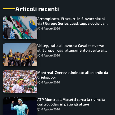
Articoli recenti
Arrampicata, 19 azzurri in Slovacchia: al
via l’Europe Series Lead, tappa decisiva
per la Speed
6 Agosto 2026
Volley, Italia al lavoro a Cavalese verso
gli Europei: oggi allenamento aperto ai
tifosi
6 Agosto 2026
Montreal, Zverev eliminato all’esordio da
Griekspoor
6 Agosto 2026
ATP Montreal, Musetti cerca la rivincita
contro Jodar: in palio gli ottavi
6 Agosto 2026