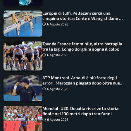
Europei di tuffi, Pellacani cerca una
cinquina storica: Conte e Wang sfidano la
piattaforma
6 Agosto 2026
Tour de France femminile, altra battaglia
tra le big: Longo Borghini sogna il colpo
6 Agosto 2026
ATP Montreal, Arnaldi è più forte degli
errori: Marozsan piegato dopo oltre due
ore
6 Agosto 2026
Mondiali U20, Doualla riscrive la storia:
finale nei 100 metri dopo trent’anni
6 Agosto 2026