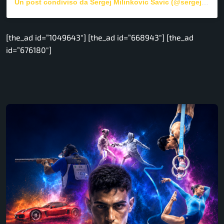
Un post condiviso da Sergej Milinkovic Savic (@sergej___21)
[the_ad id=”1049643″] [the_ad id=”668943″] [the_ad
id=”676180″]