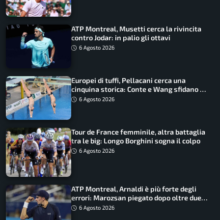
ATP Montreal, Musetti cerca la rivincita
contro Jodar: in palio gli ottavi
6 Agosto 2026
Europei di tuffi, Pellacani cerca una
cinquina storica: Conte e Wang sfidano la
piattaforma
6 Agosto 2026
Tour de France femminile, altra battaglia
tra le big: Longo Borghini sogna il colpo
6 Agosto 2026
ATP Montreal, Arnaldi è più forte degli
errori: Marozsan piegato dopo oltre due
ore
6 Agosto 2026