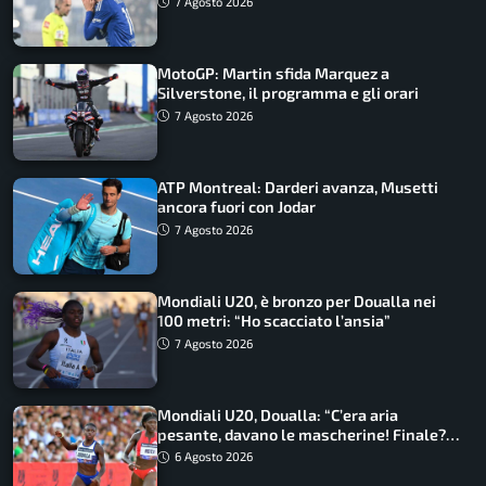
7 Agosto 2026
MotoGP: Martin sfida Marquez a
Silverstone, il programma e gli orari
7 Agosto 2026
ATP Montreal: Darderi avanza, Musetti
ancora fuori con Jodar
7 Agosto 2026
Mondiali U20, è bronzo per Doualla nei
100 metri: “Ho scacciato l’ansia”
7 Agosto 2026
Mondiali U20, Doualla: “C’era aria
pesante, davano le mascherine! Finale?
Non ho nulla da perdere”
6 Agosto 2026