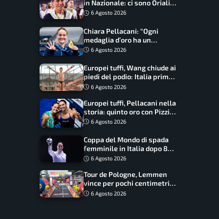
in Nazionale: ci sono Oriali e
Bonucci, confermato un
6 Agosto 2026
ritorno
Chiara Pellacani: “Ogni
medaglia d’oro ha un
significato diverso. Ho fatto
6 Agosto 2026
il salto di qualità”
Europei tuffi, Wang chiude ai
piedi del podio: Italia prima
nel medagliere
6 Agosto 2026
Europei tuffi, Pellacani nella
storia: quinto oro con Pizzini
nel sincro da 3 metri
6 Agosto 2026
Coppa del Mondo di spada
femminile in Italia dopo 8
anni, Alberta Santuccio: “Il
6 Agosto 2026
lavoro dà sempre i suoi
Tour de Pologne, Lemmen
frutti”
vince per pochi centimetri
su Scaroni: maxi-caduta e
6 Agosto 2026
tappa accorciata