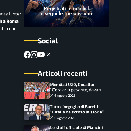
te l’Inter.
ì a Roma
ontro che
Social
Articoli recenti
Mondiali U20, Doualla:
“C’era aria pesante, davano
le mascherine! Finale? Non
6 Agosto 2026
ho nulla da perdere”
Tutto l’orgoglio di Barelli:
“L’Italia ha scritto la storia”
6 Agosto 2026
Lo staff ufficiale di Mancini