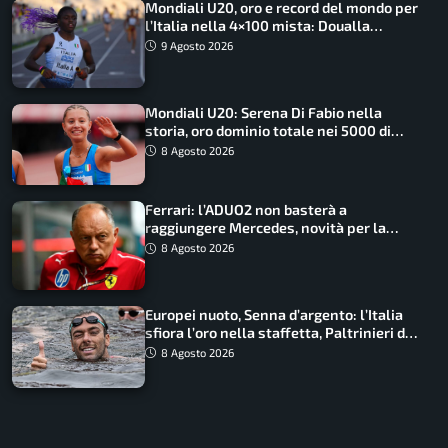
Mondiali U20, oro e record del mondo per
l’Italia nella 4×100 mista: Doualla
straordinaria
9 Agosto 2026
Mondiali U20: Serena Di Fabio nella
storia, oro dominio totale nei 5000 di
marcia
8 Agosto 2026
Ferrari: l’ADUO2 non basterà a
raggiungere Mercedes, novità per la
Macarena
8 Agosto 2026
Europei nuoto, Senna d’argento: l’Italia
sfiora l’oro nella staffetta, Paltrinieri da
urlo, il bilancio azzurro
8 Agosto 2026