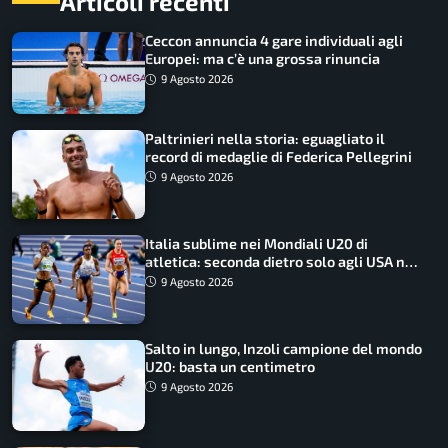
Articoli recenti
Ceccon annuncia 4 gare individuali agli
Europei: ma c’è una grossa rinuncia
9 Agosto 2026
Paltrinieri nella storia: eguagliato il
record di medaglie di Federica Pellegrini
9 Agosto 2026
Italia sublime nei Mondiali U20 di
atletica: seconda dietro solo agli USA nel
medagliere
9 Agosto 2026
Salto in lungo, Inzoli campione del mondo
U20: basta un centimetro
9 Agosto 2026