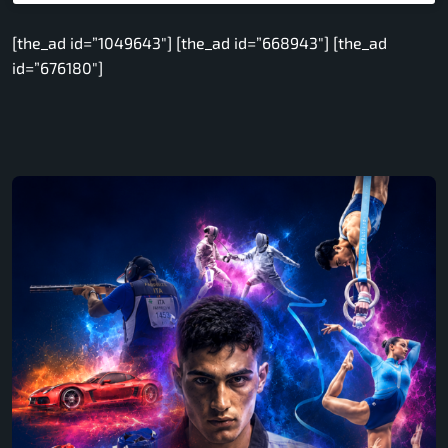
[the_ad id=”1049643″] [the_ad id=”668943″] [the_ad
id=”676180″]