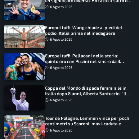
un significato diverso. Ho fatto il salto di
qualità”
6 Agosto 2026
Europei tuffi, Wang chiude ai piedi del
podio: Italia prima nel medagliere
6 Agosto 2026
Europei tuffi, Pellacani nella storia:
quinto oro con Pizzini nel sincro da 3
metri
6 Agosto 2026
Coppa del Mondo di spada femminile in
Italia dopo 8 anni, Alberta Santuccio: “Il
lavoro dà sempre i suoi frutti”
6 Agosto 2026
Tour de Pologne, Lemmen vince per pochi
centimetri su Scaroni: maxi-caduta e
tappa accorciata
6 Agosto 2026