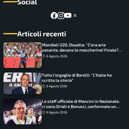
Social
Articoli recenti
Mondiali U20, Doualla: “C’era aria
pesante, davano le mascherine! Finale?
Non ho nulla da perdere”
6 Agosto 2026
Tutto l’orgoglio di Barelli: “L’Italia ha
scritto la storia”
6 Agosto 2026
Lo staff ufficiale di Mancini in Nazionale:
ci sono Oriali e Bonucci, confermato un
ritorno
6 Agosto 2026