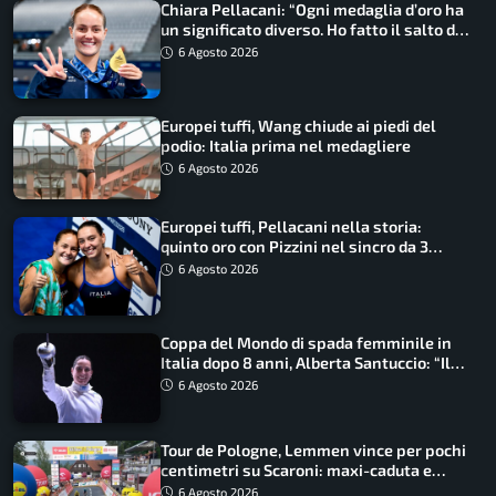
Chiara Pellacani: “Ogni medaglia d’oro ha
un significato diverso. Ho fatto il salto di
qualità”
6 Agosto 2026
Europei tuffi, Wang chiude ai piedi del
podio: Italia prima nel medagliere
6 Agosto 2026
Europei tuffi, Pellacani nella storia:
quinto oro con Pizzini nel sincro da 3
metri
6 Agosto 2026
Coppa del Mondo di spada femminile in
Italia dopo 8 anni, Alberta Santuccio: “Il
lavoro dà sempre i suoi frutti”
6 Agosto 2026
Tour de Pologne, Lemmen vince per pochi
centimetri su Scaroni: maxi-caduta e
tappa accorciata
6 Agosto 2026