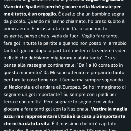
Mancini e Spalletti perché giocare nella Nazionale per
me è tutto, è un orgoglio.
È quello che un bambino sogna
da piccolo. Quando mi hanno chiamato, ho preso subito il
primo aereo. È un’assoluta felicità. Io sono molto
esigente, penso che si veda da fuori. Voglio fare tanto,
fare gol in tutte le partite e quando non posso mi arrabbio
tanto. Il giorno dopo la partita il mister ci fa vedere i video
o di ciò che dobbiamo migliorare e aiuta tant
o”. Ora si
pensa alla rassegna continentale: “
Da 1 a 10 come sto in
questo momento? 10. Mi sono allenato e preparato tanto
per fare le cose bene con il Genoa ma sempre sognando
la Nazionale e di andare all’Europeo. Se ho immaginato di
segnare un gol importante? Sì, sempre con i piedi per
terra e con umiltà. Però sognare lo sogno e mi vedo
giocare e fare tanti gol con la Nazionale.
Vestire la maglia
azzurra e rappresentare l’Italia è la cosa più importante
che mi ha dato la vita.
È il massimo che mi è capitato
nella vita. Il sogno più grande? Giocare l’Europeo, l’ho