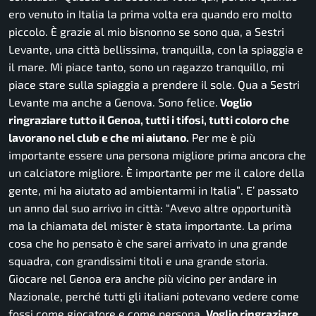
ero venuto in Italia la prima volta era quando ero molto
piccolo. È grazie al mio bisnonno se sono qua, a Sestri
Levante, una città bellissima, tranquilla, con la spiaggia e
il mare. Mi piace tanto, sono un ragazzo tranquillo, mi
piace stare sulla spiaggia a prendere il sole. Qua a Sestri
Levante ma anche a Genova. Sono felice.
Voglio
ringraziare tutto il Genoa, tutti i tifosi, tutti coloro che
lavorano nel club e che mi aiutano.
Per me è più
importante essere una persona migliore prima ancora che
un calciatore migliore. È importante per me il calore della
gente, mi ha aiutato ad ambientarmi in Italia”
. E’ passato
un anno dal suo arrivo in città: “
Avevo altre opportunità
ma la chiamata del mister è stata importante. La prima
cosa che ho pensato è che sarei arrivato in una grande
squadra, con grandissimi titoli e una grande storia.
Giocare nel Genoa era anche più vicino per andare in
Nazionale, perché tutti gli italiani potevano vedere come
fossi come giocatore e come persona.
Voglio ringraziare