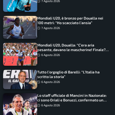
7 Agosto 2026
Mondiali U20, è bronzo per Doualla nei
100 metri: “Ho scacciato l’ansia”
7 Agosto 2026
Mondiali U20, Doualla: “C’era aria
pesante, davano le mascherine! Finale?
Non ho nulla da perdere”
6 Agosto 2026
Tutto l’orgoglio di Barelli: “L’Italia ha
scritto la storia”
6 Agosto 2026
Lo staff ufficiale di Mancini in Nazionale:
ci sono Oriali e Bonucci, confermato un
ritorno
6 Agosto 2026