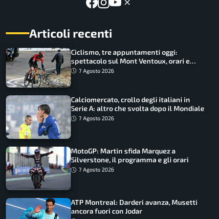
Articoli recenti
Ciclismo, tre appuntamenti oggi:
spettacolo sul Mont Ventoux, orari e
come vederli
7 Agosto 2026
Calciomercato, crollo degli italiani in
Serie A: altro che svolta dopo il Mondiale
7 Agosto 2026
MotoGP: Martin sfida Marquez a
Silverstone, il programma e gli orari
7 Agosto 2026
ATP Montreal: Darderi avanza, Musetti
ancora fuori con Jodar