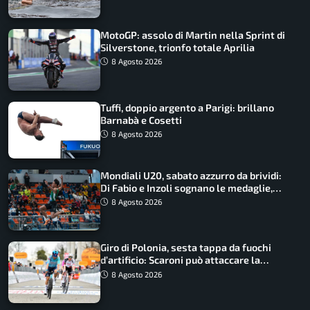
MotoGP: assolo di Martin nella Sprint di
Silverstone, trionfo totale Aprilia
8 Agosto 2026
Tuffi, doppio argento a Parigi: brillano
Barnabà e Cosetti
8 Agosto 2026
Mondiali U20, sabato azzurro da brividi:
Di Fabio e Inzoli sognano le medaglie,
Castellani e Succo in finale
8 Agosto 2026
Giro di Polonia, sesta tappa da fuochi
d’artificio: Scaroni può attaccare la
maglia di Lemmen
8 Agosto 2026