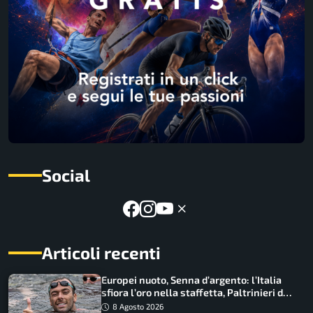
Social
Articoli recenti
Europei nuoto, Senna d’argento: l’Italia
sfiora l’oro nella staffetta, Paltrinieri da
urlo, il bilancio azzurro
8 Agosto 2026