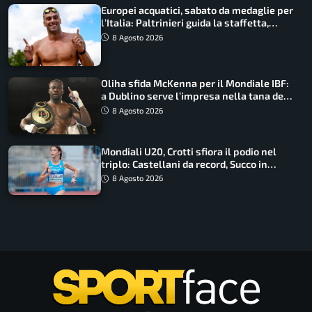
Europei acquatici, sabato da medaglie per
l’Italia: Paltrinieri guida la staffetta,
Barnabà sogna l’oro dalle grandi altezze
8 Agosto 2026
Oliha sfida McKenna per il Mondiale IBF:
a Dublino serve l’impresa nella tana del
lupo
8 Agosto 2026
Mondiali U20, Crotti sfiora il podio nel
triplo: Castellani da record, Succo in
finale
8 Agosto 2026