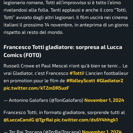
legionario romano, Totti all’improvviso si è tolto l’elmo
rivelandosi alla folla. Tanti applausi e anche il coro “Totti,
Totti” avviato dagli altri legionari. Il film uscirà nei cinema
italiani il prossimo 14 novembre, in anteprima di un giorno
rispetto al resto del mondo.
Francesco Totti gladiatore: sorpresa al Lucca
Comics (FOTO)
Russell Crowe et Paul Mescal n'ont qu'à bien se tenir… Le
vrai Gladiator, c'est Francesco
#Totti
! L'ancien footballeur
en promotion pour le film de
#RidleyScott
#Gladiator2
pic.twitter.com/kTZmDR5uzF
— Antonino Galofaro (@ToniGalofaro)
November 1, 2024
Francesco Totti, in formato gladiatore, sorprende tutti al
@LuccaCandG
@TgrRai
pic.twitter.com/ds6Y4hhgk1
— Tgr Rai Toscana (@TgrRaiToscana)
November 1, 2024