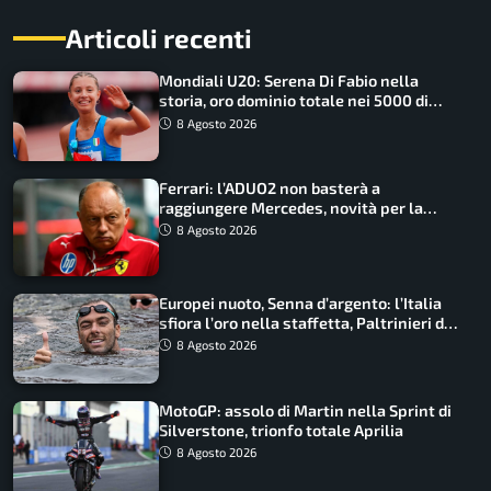
Articoli recenti
Mondiali U20: Serena Di Fabio nella
storia, oro dominio totale nei 5000 di
marcia
8 Agosto 2026
Ferrari: l’ADUO2 non basterà a
raggiungere Mercedes, novità per la
Macarena
8 Agosto 2026
Europei nuoto, Senna d’argento: l’Italia
sfiora l’oro nella staffetta, Paltrinieri da
urlo, il bilancio azzurro
8 Agosto 2026
MotoGP: assolo di Martin nella Sprint di
Silverstone, trionfo totale Aprilia
8 Agosto 2026