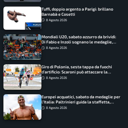
Tuffi, doppio argento a Parigi: brillano
Barnabà e Cosetti
8 Agosto 2026
Mondiali U20, sabato azzurro da brividi:
Di Fabio e Inzoli sognano le medaglie,
Castellani e Succo in finale
8 Agosto 2026
Giro di Polonia, sesta tappa da fuochi
d’artificio: Scaroni può attaccare la
maglia di Lemmen
8 Agosto 2026
Europei acquatici, sabato da medaglie per
l’Italia: Paltrinieri guida la staffetta,
Barnabà sogna l’oro dalle grandi altezze
8 Agosto 2026