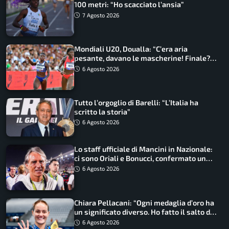
100 metri: “Ho scacciato l’ansia”
7 Agosto 2026
Mondiali U20, Doualla: “C’era aria
pesante, davano le mascherine! Finale?
Non ho nulla da perdere”
6 Agosto 2026
Tutto l’orgoglio di Barelli: “L’Italia ha
scritto la storia”
6 Agosto 2026
Lo staff ufficiale di Mancini in Nazionale:
ci sono Oriali e Bonucci, confermato un
ritorno
6 Agosto 2026
Chiara Pellacani: “Ogni medaglia d’oro ha
un significato diverso. Ho fatto il salto di
qualità”
6 Agosto 2026