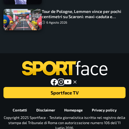
Tour de Pologne, Lemmen vince per pochi
centimetri su Scaroni: maxi-caduta e
tappa accorciata
6 Agosto 2026
Sportface TV
Contatti
Disclaimer
Homepage
Privacy policy
Copyright 2025 Sportface - Testata giornalistica iscritta nel registro della
stampa dal Tribunale di Roma con autorizzazione numero 106 dell’11
luglio 2016.