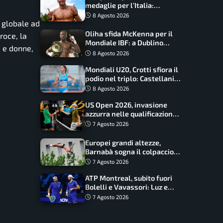
medaglie per l’Italia:
Paltrinieri guida la staffetta,
8 Agosto 2026
 globale ad
Barnabà sogna l’oro dalle
grandi altezze
Oliha sfida McKenna per il
roce, la
Mondiale IBF: a Dublino
i e donne,
serve l’impresa nella tana
8 Agosto 2026
del lupo
Mondiali U20, Crotti sfiora il
podio nel triplo: Castellani
da record, Succo in finale
8 Agosto 2026
US Open 2026, invasione
azzurra nelle qualificazioni:
17 italiani a caccia del main
7 Agosto 2026
draw
Europei grandi altezze,
Barnabà sogna il colpaccio:
è leader a metà gara, Baraldi
7 Agosto 2026
ancora in corsa
ATP Montreal, subito fuori
Bolelli e Vavassori: Luz e
Matos fermano gli azzurri
7 Agosto 2026