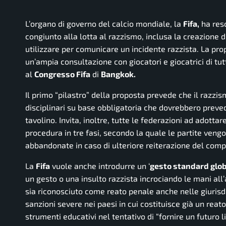
L’organo di governo del calcio mondiale, la
Fifa,
ha reso
congiunto alla lotta al razzismo, inclusa la creazione 
utilizzare per comunicare un incidente razzista. La pr
un’ampia consultazione con giocatori e giocatrici di tut
al
Congresso Fifa
di
Bangkok.
Il primo “pilastro” della proposta prevede che il razzism
disciplinari su base obbligatoria che dovrebbero preve
tavolino. Invita, inoltre, tutte le federazioni ad adotta
procedura in tre fasi, secondo la quale le partite ven
abbandonate in caso di ulteriore reiterazione del com
La
Fifa
vuole anche introdurre un ‘
gesto standard glo
un gesto o una insulto razzista incrociando le mani all
sia riconosciuto come reato penale anche nelle giurisdiz
sanzioni severe nei paesi in cui costituisce già un reat
strumenti educativi nel tentativo di “fornire un futuro 