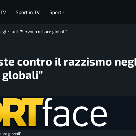
 TV
Sport in TV
Sport
egli stadi: “Servono misure globali”
te contro il razzismo negl
 globali”
sure globali"