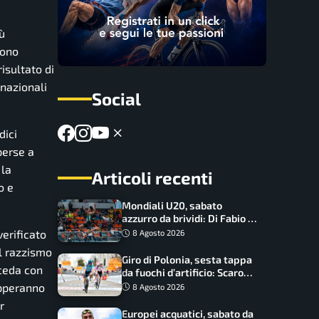
iù
sono
risultato di
 nazionali
Social
dici
perse a
 la
Articoli recenti
o e
Mondiali U20, sabato
azzurro da brividi: Di Fabio e
Inzoli sognano le medaglie,
verificato
8 Agosto 2026
Castellani e Succo in finale
il razzismo
Giro di Polonia, sesta tappa
oceda con
da fuochi d’artificio: Scaroni
può attaccare la maglia di
upperanno
8 Agosto 2026
Lemmen
r
Europei acquatici, sabato da