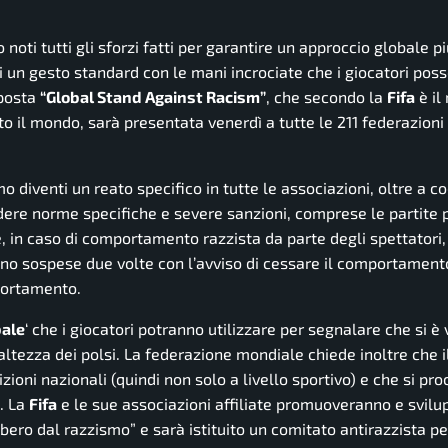
 noti tutti gli sforzi fatti per garantire un approccio globale p
di un gesto standard con le mani incrociate che i giocatori pos
oposta
“Global Stand Against Racism”
, che secondo la
Fifa
è il 
to il mondo, sarà presentata venerdì a tutte le 211 federazioni
o diventi un reato specifico in tutte le associazioni, oltre a co
dere norme specifiche e severe sanzioni, comprese le partite 
re, in caso di comportamento razzista da parte degli spettatori,
gono sospese due volte con l’avviso di cessare il comportament
portamento.
bale
‘ che i giocatori potranno utilizzare per segnalare che si è 
’altezza dei polsi. La federazione mondiale chiede inoltre che 
ioni nazionali (quindi non solo a livello sportivo) e che si pr
o. La
Fifa
e le sue associazioni affiliate promuoveranno e svil
libero dal razzismo” e sarà istituito un comitato antirazzista pe