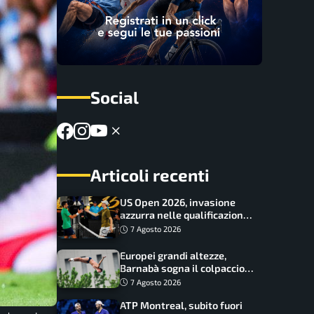
Social
Articoli recenti
US Open 2026, invasione
azzurra nelle qualificazioni:
17 italiani a caccia del main
7 Agosto 2026
draw
Europei grandi altezze,
Barnabà sogna il colpaccio:
è leader a metà gara, Baraldi
7 Agosto 2026
ancora in corsa
ATP Montreal, subito fuori