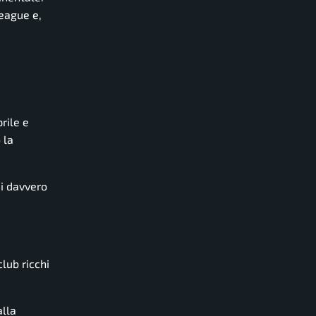
eague e,
rile e
 la
ai davvero
lub ricchi
alla