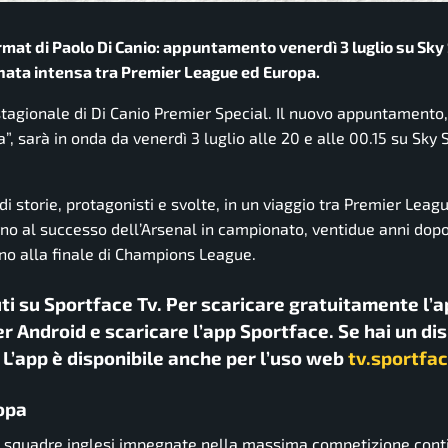
rmat di Paolo Di Canio: appuntamento venerdì 3 luglio su Sky
nnata intensa tra Premier League ed Europa.
tagionale di Di Canio Premier Special. Il nuovo appuntamento, 
 sarà in onda da venerdì 3 luglio alle 20 e alle 00.15 su Sky 
di storie, protagonisti e svolte, in un viaggio tra Premier Leag
orno al successo dell’Arsenal in campionato, ventidue anni dopo
ino alla finale di Champions League.
uti su Sportface Tv. Per scaricare gratuitamente l’a
r Android e scaricare l’app Sportface. Se hai un di
. L’app è disponibile anche per l’uso web
tv.sportfac
ropa
e squadre inglesi impegnate nella massima competizione cont