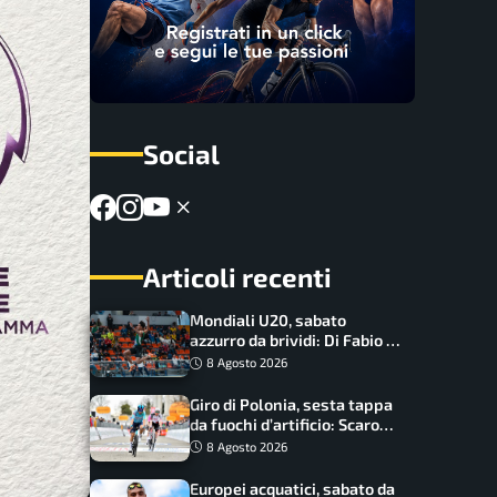
Social
Articoli recenti
Mondiali U20, sabato
azzurro da brividi: Di Fabio e
Inzoli sognano le medaglie,
8 Agosto 2026
Castellani e Succo in finale
Giro di Polonia, sesta tappa
da fuochi d’artificio: Scaroni
può attaccare la maglia di
8 Agosto 2026
Lemmen
Europei acquatici, sabato da