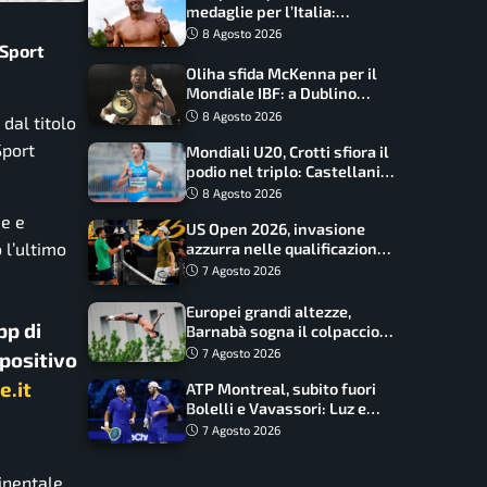
medaglie per l’Italia:
Paltrinieri guida la staffetta,
8 Agosto 2026
 Sport
Barnabà sogna l’oro dalle
grandi altezze
Oliha sfida McKenna per il
Mondiale IBF: a Dublino
serve l’impresa nella tana
8 Agosto 2026
dal titolo
del lupo
Sport
Mondiali U20, Crotti sfiora il
podio nel triplo: Castellani
da record, Succo in finale
8 Agosto 2026
ue e
US Open 2026, invasione
 l’ultimo
azzurra nelle qualificazioni:
17 italiani a caccia del main
7 Agosto 2026
draw
Europei grandi altezze,
pp di
Barnabà sogna il colpaccio:
è leader a metà gara, Baraldi
7 Agosto 2026
spositivo
ancora in corsa
e.it
ATP Montreal, subito fuori
Bolelli e Vavassori: Luz e
Matos fermano gli azzurri
7 Agosto 2026
inentale.