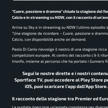
“Cuore, passione e dramma” chiude la stagione del fo
Calcio e in streaming su NOW, con il racconto di un’a
Arriva su Sky e in streaming su NOW l’ultimo episodio s
“Una stagione da ricordare – Cuore, passione e dramma”,
Calcio, con disponibilità anche on demand.
Paolo Di Canio riavvolge il nastro di una stagione ricca 
competizioni europee. Al centro del racconto c’è il rit
trionfo, insieme al percorso che ha portato i Gunners f
Segui le nostre dirette e i nostri conten
Sportface TV, puoi accedere al Play Store pe
iOS, puoi scaricare l’app dall’App Store
Il racconto della stagione tra Premier ed Eu
La puntata ripercorre un’annata complessa per divers