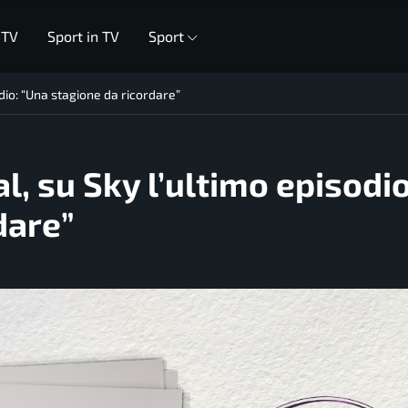
 TV
Sport in TV
Sport
odio: “Una stagione da ricordare”
l, su Sky l’ultimo episodio
dare”