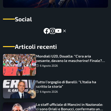
Social
Articoli recenti
Mondiali U20, Doualla: “C’era aria
pesante, davano le mascherine! Finale?
Non ho nulla da perdere”
6 Agosto 2026
Tutto l’orgoglio di Barelli: “L’Italia ha
scritto la storia”
6 Agosto 2026
Lo staff ufficiale di Mancini in Nazionale:
ci sono Oriali e Bonucci, confermato un