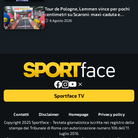
Tour de Pologne, Lemmen vince per pochi
centimetri su Scaroni: maxi-caduta e
tappa accorciata
6 Agosto 2026
Sportface TV
Contatti
Disclaimer
Homepage
Privacy policy
Copyright 2025 Sportface - Testata giornalistica iscritta nel registro della
stampa dal Tribunale di Roma con autorizzazione numero 106 dell’11
luglio 2016.