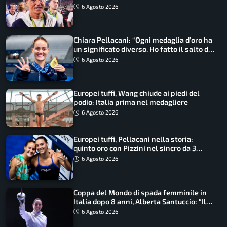
ritorno
6 Agosto 2026
Chiara Pellacani: “Ogni medaglia d’oro ha
un significato diverso. Ho fatto il salto di
qualità”
6 Agosto 2026
Europei tuffi, Wang chiude ai piedi del
podio: Italia prima nel medagliere
6 Agosto 2026
Europei tuffi, Pellacani nella storia:
quinto oro con Pizzini nel sincro da 3
metri
6 Agosto 2026
Coppa del Mondo di spada femminile in
Italia dopo 8 anni, Alberta Santuccio: “Il
lavoro dà sempre i suoi frutti”
6 Agosto 2026