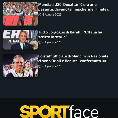
Mondiali U20, Doualla: “C’era aria
pesante, davano le mascherine! Finale?
Non ho nulla da perdere”
6 Agosto 2026
Tutto l’orgoglio di Barelli: “L’Italia ha
scritto la storia”
6 Agosto 2026
Lo staff ufficiale di Mancini in Nazionale:
ci sono Oriali e Bonucci, confermato un
ritorno
6 Agosto 2026