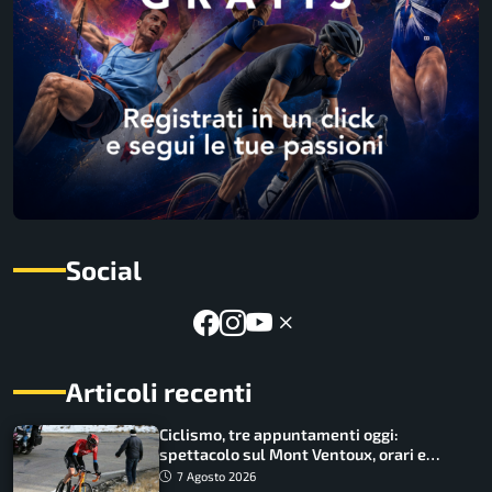
Social
Articoli recenti
Ciclismo, tre appuntamenti oggi:
spettacolo sul Mont Ventoux, orari e
come vederli
7 Agosto 2026