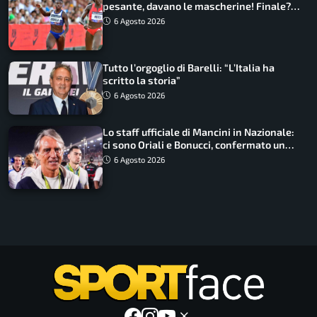
pesante, davano le mascherine! Finale?
Non ho nulla da perdere”
6 Agosto 2026
Tutto l’orgoglio di Barelli: “L’Italia ha
scritto la storia”
6 Agosto 2026
Lo staff ufficiale di Mancini in Nazionale:
ci sono Oriali e Bonucci, confermato un
ritorno
6 Agosto 2026