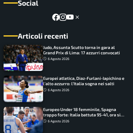
Social
Articoli recenti
Judo, Assunta Scutto torna in gara al
Grand Prix di Lima: 17 azzurri convocati
6 Agosto 2026
Europei atletica, Diaz-Furlani-Iapichino e
l’alto azzurro: l’Italia sogna nei salti
6 Agosto 2026
Europeo Under 18 femminile, Spagna
troppo forte: Italia battuta 95-41, ora si
gioca il Mondiale
6 Agosto 2026