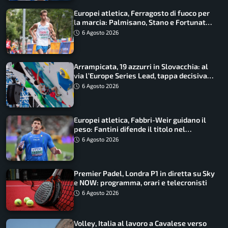
Europei atletica, Ferragosto di fuoco per
la marcia: Palmisano, Stano e Fortunato
guidano l’Italia
6 Agosto 2026
Arrampicata, 19 azzurri in Slovacchia: al
via l’Europe Series Lead, tappa decisiva
per la Speed
6 Agosto 2026
Europei atletica, Fabbri-Weir guidano il
peso: Fantini difende il titolo nel
martello
6 Agosto 2026
Premier Padel, Londra P1 in diretta su Sky
e NOW: programma, orari e telecronisti
6 Agosto 2026
Volley, Italia al lavoro a Cavalese verso