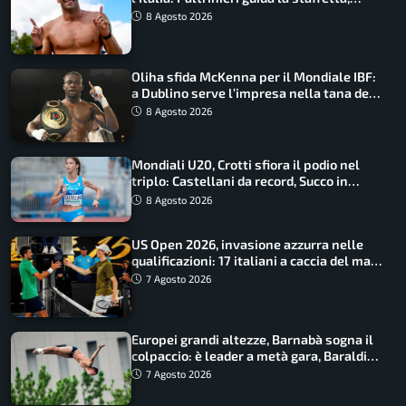
Barnabà sogna l’oro dalle grandi altezze
8 Agosto 2026
Oliha sfida McKenna per il Mondiale IBF:
a Dublino serve l’impresa nella tana del
lupo
8 Agosto 2026
Mondiali U20, Crotti sfiora il podio nel
triplo: Castellani da record, Succo in
finale
8 Agosto 2026
US Open 2026, invasione azzurra nelle
qualificazioni: 17 italiani a caccia del main
draw
7 Agosto 2026
Europei grandi altezze, Barnabà sogna il
colpaccio: è leader a metà gara, Baraldi
ancora in corsa
7 Agosto 2026