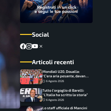
Social
Articoli recenti
Mondiali U20, Doualla:
“C’era aria pesante, davano
le mascherine! Finale? Non
6 Agosto 2026
ho nulla da perdere”
Tutto l’orgoglio di Barelli:
“L’Italia ha scritto la storia”
6 Agosto 2026
Lo staff ufficiale di Mancini