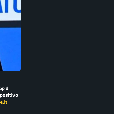
pp di
spositivo
e.it