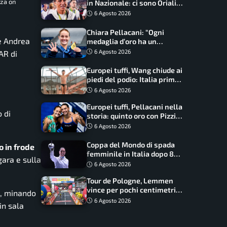
zza on
in Nazionale: ci sono Oriali e
Bonucci, confermato un
6 Agosto 2026
ritorno
Chiara Pellacani: “Ogni
 Andrea
medaglia d’oro ha un
significato diverso. Ho fatto
6 Agosto 2026
AR di
il salto di qualità”
Europei tuffi, Wang chiude ai
piedi del podio: Italia prima
nel medagliere
6 Agosto 2026
Europei tuffi, Pellacani nella
o di
storia: quinto oro con Pizzini
nel sincro da 3 metri
6 Agosto 2026
Coppa del Mondo di spada
 in frode
femminile in Italia dopo 8
 gara e sulla
anni, Alberta Santuccio: “Il
6 Agosto 2026
lavoro dà sempre i suoi
Tour de Pologne, Lemmen
frutti”
vince per pochi centimetri
i, minando
su Scaroni: maxi-caduta e
6 Agosto 2026
in sala
tappa accorciata