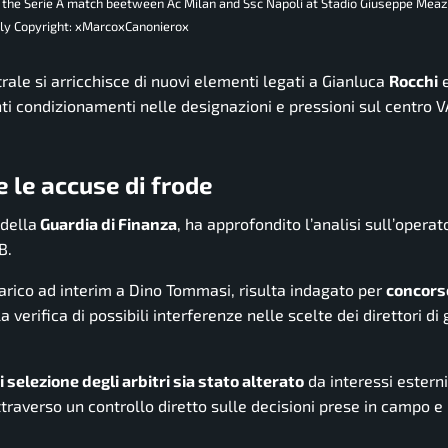
ng the Serie A match beetween Ac Milan and Ssc Napoli at Stadio Giuseppe Mea
taly Copyright: xMarcoxCanonierox
rale si arricchisce di nuovi elementi legati a Gianluca
Rocchi
e
nti condizionamenti nelle designazioni e pressioni sul centro V
e le accuse di frode
 della
Guardia di Finanza
, ha approfondito l’analisi sull’operat
B.
carico ad interim a Dino Tommasi, risulta indagato per
concorso
la verifica di possibili interferenze nelle scelte dei direttori di
 selezione degli arbitri sia stato alterato
da interessi estern
ttraverso un controllo diretto sulle decisioni prese in campo e 