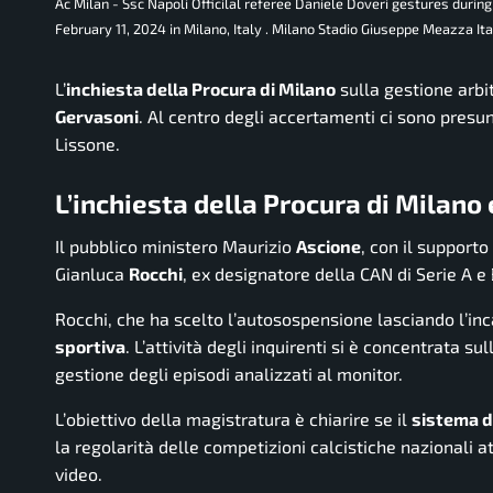
Ac Milan - Ssc Napoli Officilal referee Daniele Doveri gestures duri
February 11, 2024 in Milano, Italy . Milano Stadio Giuseppe Meazza I
L’
inchiesta della Procura di Milano
sulla gestione arbit
Gervasoni
. Al centro degli accertamenti ci sono presu
Lissone.
L’inchiesta della Procura di Milano 
Il pubblico ministero Maurizio
Ascione
, con il supporto
Gianluca
Rocchi
, ex designatore della CAN di Serie A e 
Rocchi, che ha scelto l’autosospensione lasciando l’in
sportiva
. L’attività degli inquirenti si è concentrata sul
gestione degli episodi analizzati al monitor.
L’obiettivo della magistratura è chiarire se il
sistema di
la regolarità delle competizioni calcistiche nazionali a
video.