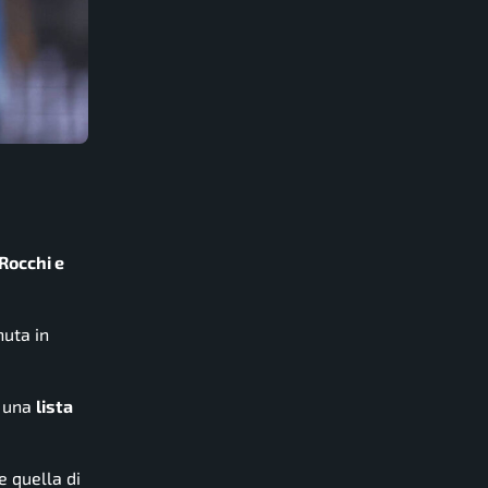
 Rocchi e
nuta in
a una
lista
e quella di