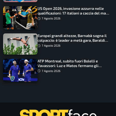
US Open 2026, invasione azzurra nelle
qualificazioni: 17 italiani a caccia del main
draw
7 Agosto 2026
Europei grandi altezze, Barnabà sogna il
colpaccio: è leader a metà gara, Baraldi
ancora in corsa
7 Agosto 2026
ATP Montreal, subito fuori Bolelli e
Vavassori: Luz e Matos fermano gli
azzurri
7 Agosto 2026