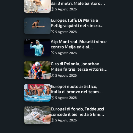
dai 3 metri. Male Santoro,
Wesemann si prende l’oro
5 Agosto 2026
Europei, tuffi: Di Maria e
Pelligra quinti nel sincro
misto. Oro all’Ucraina
5 Agosto 2026
Atp Montreal, Musetti vince
contro Meija ed è ai
sedicesimi
5 Agosto 2026
Giro di Polonia, Jonathan
Milan fa tris: terza vittoria
consecutiva e primato
5 Agosto 2026
rafforzato
Europei nuoto artistico,
Italia di bronzo nel team
acrobatic: terzo podio
5 Agosto 2026
consecutivo
Europei di fondo, Taddeucci
concede il bis nella 5 km:
oro azzurro, Pozzobon
5 Agosto 2026
bronzo