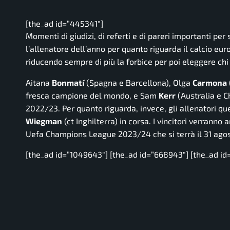
[the_ad id=”445341″]
Momenti di giudizi, di referti e di pareri importanti per 
l’allenatore dell’anno per quanto riguarda il calcio eu
riducendo sempre di più la forbice per poi eleggere chi
Aitana
Bonmatí
(Spagna e Barcellona), Olga
Carmona
fresca campione del mondo, e Sam
Kerr
(Australia e Ch
2022/23. Per quanto riguarda, invece, gli allenatori que
Wiegman
(ct Inghilterra) in corsa. I vincitori verranno
Uefa Champions League 2023/24 che si terrà il 31 ago
[the_ad id=”1049643″] [the_ad id=”668943″] [the_ad id