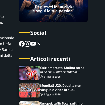
ato
e,
Social
azionale
no Uefa
e Sarina
ni della
Articoli recenti
Calciomercato, Molina torna
in Serie A: affare fatto a
cifre sorprendenti
5 Agosto 2026
Mondiali U20, Doualla non
sbaglia e vince la sua
batteria sui 100 metri:
5 Agosto 2026
quando si disputano le finali
Europei, tuffi: Tocci settimo