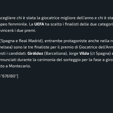
scegliere chi è stata la giocatrice migliore dell’anno e chi è st
ropeo femminile. La
UEFA
ha scelto i finalisti delle due categori
 vincerà i due premi.
(Spagna e Real Madrid), entrambe protagoniste anche nella n
elsea) sono le tre finaliste per il premio di Giocatrice dell’An
sti i candidati:
Giráldez
(Barcellona), Jorge
Vilda
(ct Spagna) 
 annunciati durante la cerimonia del sorteggio per la fase a giro
sto a Montecarlo.
=”676180″]