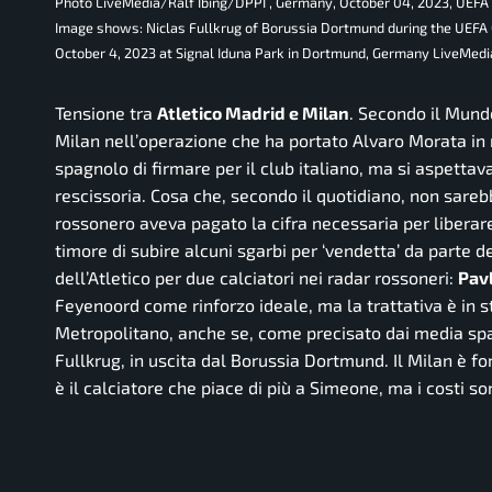
Photo LiveMedia/Ralf Ibing/DPPI , Germany, October 04, 2023, 
Image shows: Niclas Fullkrug of Borussia Dortmund during the UEFA
October 4, 2023 at Signal Iduna Park in Dortmund, Germany LiveMedi
Tensione tra
Atletico Madrid e Milan
. Secondo il Mund
Milan nell’operazione che ha portato Alvaro Morata in 
spagnolo di firmare per il club italiano, ma si aspett
rescissoria. Cosa che, secondo il quotidiano, non sarebbe
rossonero aveva pagato la cifra necessaria per liberare
timore di subire alcuni sgarbi per ‘vendetta’ da parte del
dell’Atletico per due calciatori nei radar rossoneri:
Pavl
Feyenoord come rinforzo ideale, ma la trattativa è in s
Metropolitano, anche se, come precisato dai media spa
Fullkrug, in uscita dal Borussia Dortmund. Il Milan è for
è il calciatore che piace di più a Simeone, ma i costi son