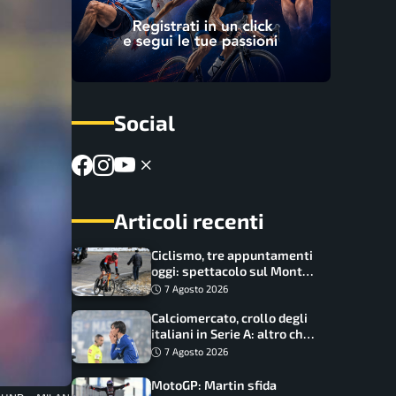
Social
Articoli recenti
Ciclismo, tre appuntamenti
oggi: spettacolo sul Mont
Ventoux, orari e come
7 Agosto 2026
vederli
Calciomercato, crollo degli
italiani in Serie A: altro che
svolta dopo il Mondiale
7 Agosto 2026
MotoGP: Martin sfida