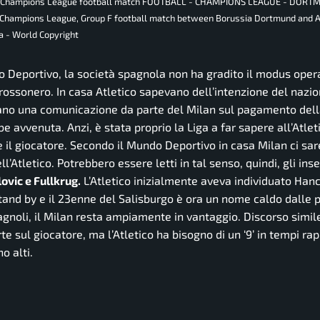
UEFA Champions League football match FOOTBALL - CHAMPIONS LEAGUE - DOR
 Champions League, Group F football match between Borussia Dortmund and A
a - World Copyright
o Deportivo, la società spagnola non ha gradito il modus oper
rossonero. In casa Atletico sapevano dell’intenzione del nazi
avano una comunicazione da parte del Milan sul pagamento del
 avvenuta. Anzi, è stata proprio la Liga a far sapere all’Atleti
 il giocatore. Secondo il Mundo Deportivo in casa Milan ci sar
l’Atletico. Potrebbero essere letti in tal senso, quindi, gli ins
ovic e Fullkrug.
L’Atletico inizialmente aveva individuato Han
tand by e il 23enne del Salisburgo è ora un nome caldo dalle p
gnoli, il Milan resta ampiamente in vantaggio. Discorso simil
te sul giocatore, ma l’Atletico ha bisogno di un ‘9’ in tempi ra
o alti.