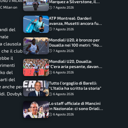
TMUND v MILAN
Marquez a Silverstone, il
programma e gli orari
C Milan on
7 Agosto 2026
ATP Montreal: Darderi
avanza, Musetti ancora fuori
con Jodar
andi del
7 Agosto 2026
onale
Mondiali U20, è bronzo per
la clausola
Doualla nei 100 metri: “Ho
scacciato l’ansia”
 che il club
7 Agosto 2026
ebbe il
Mondiali U20, Doualla:
erimenti
“C’era aria pesante, davano
le mascherine! Finale? Non
cko del
6 Agosto 2026
ho nulla da perdere”
arti del
Tutto l’orgoglio di Barelli:
e anche per
“L’Italia ha scritto la storia”
pidi. Dovbyk
6 Agosto 2026
Lo staff ufficiale di Mancini
in Nazionale: ci sono Oriali e
Bonucci, confermato un
6 Agosto 2026
ritorno