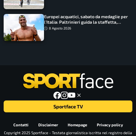
Europei acquatici, sabato da medaglie per
l’Italia: Paltrinieri guida la staffetta,
Barnabà sogna l’oro dalle grandi altezze
8 Agosto 2026
Sportface TV
Contatti
Disclaimer
Homepage
Privacy policy
Copyright 2025 Sportface - Testata giornalistica iscritta nel registro della