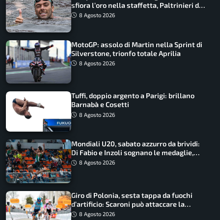
sfiora l’oro nella staffetta, Paltrinieri da
urlo, il bilancio azzurro
8 Agosto 2026
MotoGP: assolo di Martin nella Sprint di
Silverstone, trionfo totale Aprilia
8 Agosto 2026
Tuffi, doppio argento a Parigi: brillano
Barnabà e Cosetti
8 Agosto 2026
Mondiali U20, sabato azzurro da brividi:
Di Fabio e Inzoli sognano le medaglie,
Castellani e Succo in finale
8 Agosto 2026
Giro di Polonia, sesta tappa da fuochi
d’artificio: Scaroni può attaccare la
maglia di Lemmen
8 Agosto 2026