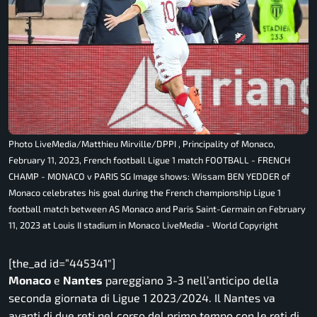
Photo LiveMedia/Matthieu Mirville/DPPI , Principality of Monaco,
February 11, 2023, French football Ligue 1 match FOOTBALL - FRENCH
CHAMP - MONACO v PARIS SG Image shows: Wissam BEN YEDDER of
Monaco celebrates his goal during the French championship Ligue 1
football match between AS Monaco and Paris Saint-Germain on February
11, 2023 at Louis II stadium in Monaco LiveMedia - World Copyright
[the_ad id=”445341″]
Monaco
e
Nantes
pareggiano 3-3 nell’anticipo della
seconda giornata di Ligue 1 2023/2024. Il Nantes va
avanti di due reti nel corso del primo tempo con le reti di