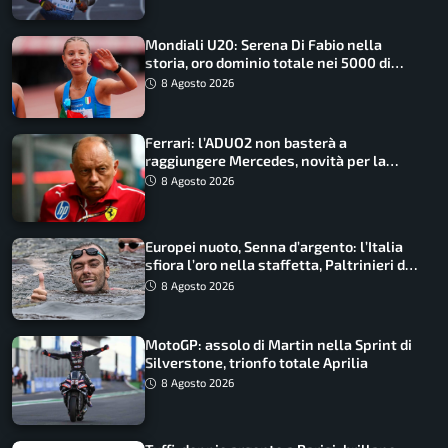
Mondiali U20: Serena Di Fabio nella
storia, oro dominio totale nei 5000 di
marcia
8 Agosto 2026
Ferrari: l’ADUO2 non basterà a
raggiungere Mercedes, novità per la
Macarena
8 Agosto 2026
Europei nuoto, Senna d’argento: l’Italia
sfiora l’oro nella staffetta, Paltrinieri da
urlo, il bilancio azzurro
8 Agosto 2026
MotoGP: assolo di Martin nella Sprint di
Silverstone, trionfo totale Aprilia
8 Agosto 2026