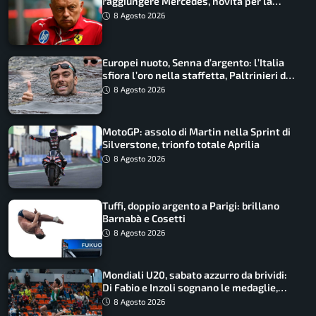
raggiungere Mercedes, novità per la
Macarena
8 Agosto 2026
Europei nuoto, Senna d’argento: l’Italia
sfiora l’oro nella staffetta, Paltrinieri da
urlo, il bilancio azzurro
8 Agosto 2026
MotoGP: assolo di Martin nella Sprint di
Silverstone, trionfo totale Aprilia
8 Agosto 2026
Tuffi, doppio argento a Parigi: brillano
Barnabà e Cosetti
8 Agosto 2026
Mondiali U20, sabato azzurro da brividi:
Di Fabio e Inzoli sognano le medaglie,
Castellani e Succo in finale
8 Agosto 2026