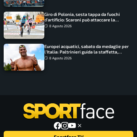
Giro di Polonia, sesta tappa da fuochi
d’artificio: Scaroni può attaccare la
maglia di Lemmen
8 Agosto 2026
Europei acquatici, sabato da medaglie per
l’Italia: Paltrinieri guida la staffetta,
Barnabà sogna l’oro dalle grandi altezze
8 Agosto 2026
Sportface TV