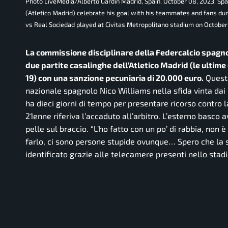
Photo LiveMedia/Alberto Gardin Madrid, Spain, October 08, 2023, Spa
(Atletico Madrid) celebrate his goal with his teammates and fans du
vs Real Sociedad played at Civitas Metropolitano stadium on October
La commissione disciplinare della Federcalcio spagno
due partite casalinghe dell’Atletico Madrid (le ultime d
19) con una sanzione pecuniaria di 20.000 euro.
Questa
nazionale spagnolo Nico Williams nella sfida vinta dai 
ha dieci giorni di tempo per presentare ricorso contro 
21enne riferiva l’accaduto all’arbitro. L’esterno basco 
pelle sul braccio.
“L’ho fatto con un po’ di rabbia, non 
farlo, ci sono persone stupide ovunque… Spero che la 
identificato grazie alle telecamere presenti nello stadi