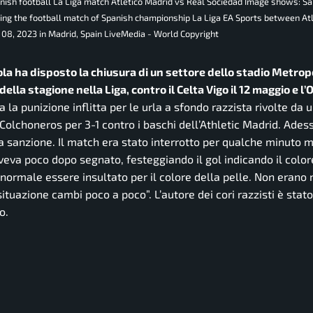
nish football La Liga match Atletico Madrid vs Real Sociedad Image shows: S
ring the football match of Spanish championship La Liga EA Sports between At
 08, 2023 in Madrid, Spain LiveMedia - World Copyright
la ha disposto la chiusura di un settore dello stadio Metrop
ella stagione nella Liga, contro il Celta Vigo il 12 maggio e l’
 la punizione inflitta per le urla a sfondo razzista rivolte da u
Colchoneros per 3-1 contro i baschi dell’Athletic Madrid. Adess
la sanzione. Il match era stato interrotto per qualche minuto m
aveva poco dopo segnato, festeggiando il gol indicando il color
è normale essere insultato per il colore della pelle. Non erano 
situazione cambi poco a poco”.
L’autore dei cori razzisti è stato
o.