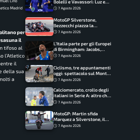
amuel Lino
Bolelli e Vavassori: Luz e
Matos fermano gli azzurri
letico Madrid
7 Agosto 2026
MotoGP Silverstone,
Bezzecchi piazza la
zampata: Aprilia domina,
olitano per
7 Agosto 2026
Bagnaia costretto al Q1
Osasuna il
L’Italia parte per gli Europei
n tifoso al
di Birmingham: Jacobs,
Tamberi e Battocletti
o l’Atletico
7 Agosto 2026
guidano una spedizione
entre il
record
Ciclismo, tre appuntamenti
e della sua
oggi: spettacolo sul Mont
molti a
Ventoux, orari e come
7 Agosto 2026
vederli
Calciomercato, crollo degli
italiani in Serie A: altro che
svolta dopo il Mondiale
7 Agosto 2026
MotoGP: Martin sfida
Marquez a Silverstone, il
programma e gli orari
7 Agosto 2026