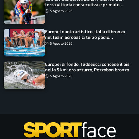
terza vittoria consecutiva e primato
rafforzato
5 Agosto 2026
Europei nuoto artistico, Italia di bronzo
nel team acrobatic: terzo podio
consecutivo
5 Agosto 2026
Europei di fondo, Taddeucci concede il bis
nella 5 km: oro azzurro, Pozzobon bronzo
5 Agosto 2026