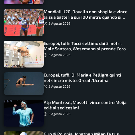
Mondiali U20, Doualla non sbaglia e vince
la sua batteria sui 100 metri: quando si
disputano le finali
5 Agosto 2026
Europei, tuffi: Tocci settimo dai 3 metri.
Male Santoro, Wesemann si prende l’oro
5 Agosto 2026
Europei, tuffi: Di Maria e Pelligra quinti
nel sincro misto. Oro all’Ucraina
5 Agosto 2026
Atp Montreal, Musetti vince contro Meija
ed è ai sedicesimi
5 Agosto 2026
Giro di Polonia, Jonathan Milan fa tris: