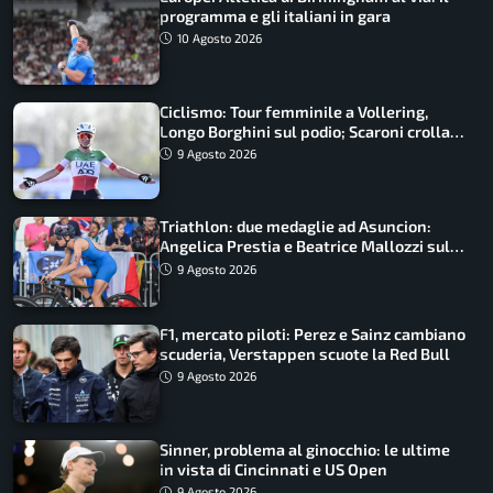
programma e gli italiani in gara
10 Agosto 2026
Ciclismo: Tour femminile a Vollering,
Longo Borghini sul podio; Scaroni crolla
in Polonia
9 Agosto 2026
Triathlon: due medaglie ad Asuncion:
Angelica Prestia e Beatrice Mallozzi sul
podio
9 Agosto 2026
F1, mercato piloti: Perez e Sainz cambiano
scuderia, Verstappen scuote la Red Bull
9 Agosto 2026
Sinner, problema al ginocchio: le ultime
in vista di Cincinnati e US Open
9 Agosto 2026