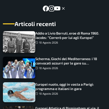
Articoli recenti
Addio a Livio Berruti, eroe di Roma 1960.
Jacobs: “Correrò per lui agli Europei”
10 Agosto 2026
Scherma, Giochi del Mediterraneo: i 18
convocati azzurri per le gare su
SportFaceTV
10 Agosto 2026
Europei nuoto, oggi in vasta a Parigi:
programma e italiani in gara
10 Agosto 2026
Europei Atletica di Birmingham al via: il