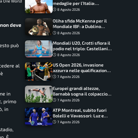
la One World
medaglie per l’Italia:
Paltrinieri guida la staffetta,
8 Agosto 2026
Barnabà sogna l’oro dalle
grandi altezze
Oliha sfida McKenna per il
, non deve
Mondiale IBF: a Dublino
serve l’impresa nella tana
8 Agosto 2026
del lupo
Mondiali U20, Crotti sfiora il
uesto può
podio nel triplo: Castellani
da record, Succo in finale
8 Agosto 2026
US Open 2026, invasione
ccedere al
azzurra nelle qualificazioni:
 è
17 italiani a caccia del main
7 Agosto 2026
draw
Europei grandi altezze,
ne in
Barnabà sogna il colpaccio:
è leader a metà gara, Baraldi
7 Agosto 2026
t, primo
ancora in corsa
, in
ATP Montreal, subito fuori
Bolelli e Vavassori: Luz e
Matos fermano gli azzurri
7 Agosto 2026
stadio,
mo. È