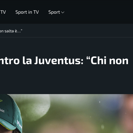
 TV
Sport in TV
Sport
non salta è…”
ntro la Juventus: “Chi non