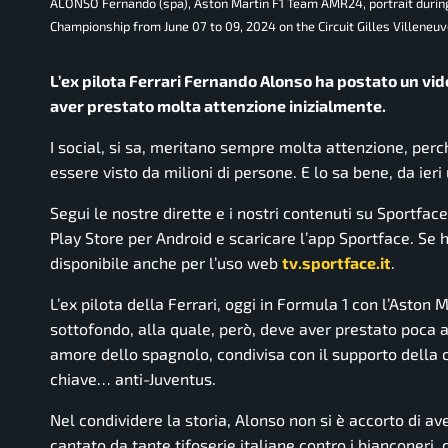
ALONSO Fernando (spa), Aston Martin F1 Team AMR24, portrait durin
Championship from June 07 to 09, 2024 on the Circuit Gilles Villeneuv
L’ex pilota Ferrari Fernando Alonso ha postato un vid
aver prestato molta attenzione inizialmente.
I social, si sa, meritano sempre molta attenzione, per
essere visto da milioni di persone. E lo sa bene, da ieri 
Segui le nostre dirette e i nostri contenuti su Sportfac
Play Store per Android e scaricare l’app Sportface. Se ha
disponibile anche per l’uso web
tv.sportface.it
.
L’ex pilota della Ferrari, oggi in Formula 1 con l’Aston 
sottofondo, alla quale, però, deve aver prestato poca at
amore dello spagnolo, condivisa con il supporto della ca
chiave… anti-Juventus.
Nel condividere la storia, Alonso non si è accorto di av
cantato da tante tifoserie italiane contro i bianconeri