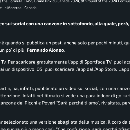
g the Formula 1 AWS Grand Prix du Canada 2024, 9th round of the 2024 Formu
e, in Montreal, Canada
eo sui social con una canzone in sottofondo, alla quale, però
ché quando si pubblica un post, anche solo per pochi minuti, q
un po’ di più,
Fernando Alonso
.
e Tv. Per scaricare gratuitamente l’app di Sportface TV, puoi a
i un dispositivo iOS, puoi scaricare l’app dall’App Store. L’app
Martin, ha, infatti, pubblicato un video sui social, con una canzo
tenzione. Infatti nel filmato si vede una gara indoor di go kar
nzone dei Ricchi e Poveri “Sarà perché ti amo”, rivisitata, però
er selezionato una versione sbagliata della musica: il coro da 
, che suona più o meno così: “Che confusione, sarà perché tifia