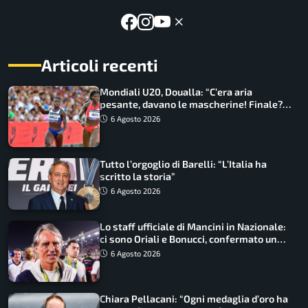
Articoli recenti
Mondiali U20, Doualla: “C’era aria
pesante, davano le mascherine! Finale?
Non ho nulla da perdere”
6 Agosto 2026
Tutto l’orgoglio di Barelli: “L’Italia ha
scritto la storia”
6 Agosto 2026
Lo staff ufficiale di Mancini in Nazionale:
ci sono Oriali e Bonucci, confermato un
ritorno
6 Agosto 2026
Chiara Pellacani: “Ogni medaglia d’oro ha