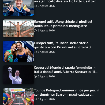
un significato diverso. Ho fatto il salto di
qualità”
6 Agosto 2026
Europei tuffi, Wang chiude ai piedi del
podio: Italia prima nel medagliere
6 Agosto 2026
Europei tuffi, Pellacani nella storia:
quinto oro con Pizzini nel sincro da 3
metri
6 Agosto 2026
Coppa del Mondo di spada femminile in
Italia dopo 8 anni, Alberta Santuccio: “Il
lavoro dà sempre i suoi frutti”
6 Agosto 2026
Tour de Pologne, Lemmen vince per pochi
centimetri su Scaroni: maxi-caduta e
tappa accorciata
6 Agosto 2026