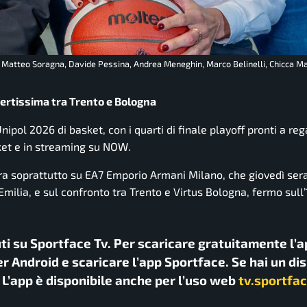
o: Matteo Soragna, Davide Pessina, Andrea Meneghin, Marco Belinelli, Chicca M
apertissima tra Trento e Bologna
ipol 2026 di basket, con i quarti di finale playoff pronti a re
et e in streaming su NOW.
tra soprattutto su EA7 Emporio Armani Milano, che giovedì sera
milia, e sul confronto tra Trento e Virtus Bologna, fermo sull’
uti su Sportface Tv. Per scaricare gratuitamente l’a
r Android e scaricare l’app Sportface. Se hai un di
. L’app è disponibile anche per l’uso web
tv.sportfac