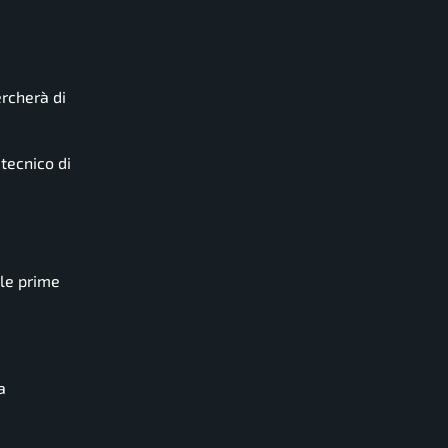
ercherà di
tecnico di
lle prime
a