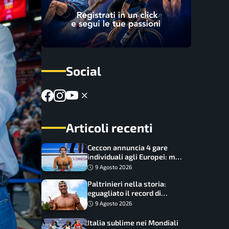
Social
Articoli recenti
Ceccon annuncia 4 gare
individuali agli Europei: ma
c’è una grossa rinuncia
9 Agosto 2026
Paltrinieri nella storia:
eguagliato il record di
medaglie di Federica
9 Agosto 2026
Pellegrini
Italia sublime nei Mondiali