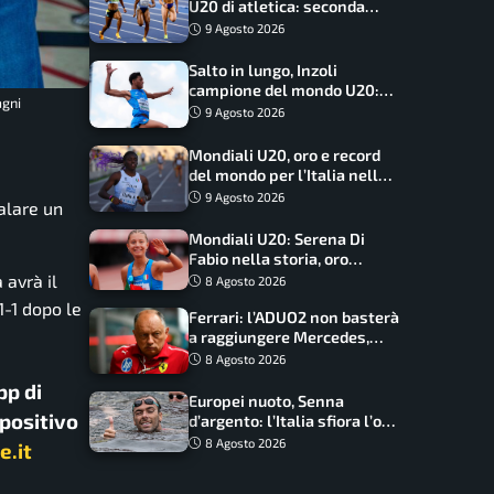
U20 di atletica: seconda
dietro solo agli USA nel
9 Agosto 2026
medagliere
Salto in lungo, Inzoli
campione del mondo U20:
agni
basta un centimetro
9 Agosto 2026
Mondiali U20, oro e record
del mondo per l’Italia nella
4×100 mista: Doualla
9 Agosto 2026
galare un
straordinaria
Mondiali U20: Serena Di
Fabio nella storia, oro
dominio totale nei 5000 di
 avrà il
8 Agosto 2026
marcia
1-1 dopo le
Ferrari: l’ADUO2 non basterà
a raggiungere Mercedes,
novità per la Macarena
8 Agosto 2026
pp di
Europei nuoto, Senna
spositivo
d’argento: l’Italia sfiora l’oro
nella staffetta, Paltrinieri
8 Agosto 2026
e.it
da urlo, il bilancio azzurro