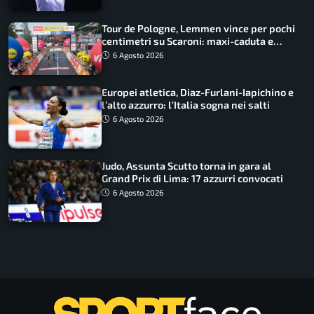
Tour de Pologne, Lemmen vince per pochi
centimetri su Scaroni: maxi-caduta e
tappa accorciata
6 Agosto 2026
Europei atletica, Diaz-Furlani-Iapichino e
l’alto azzurro: l’Italia sogna nei salti
6 Agosto 2026
Judo, Assunta Scutto torna in gara al
Grand Prix di Lima: 17 azzurri convocati
6 Agosto 2026