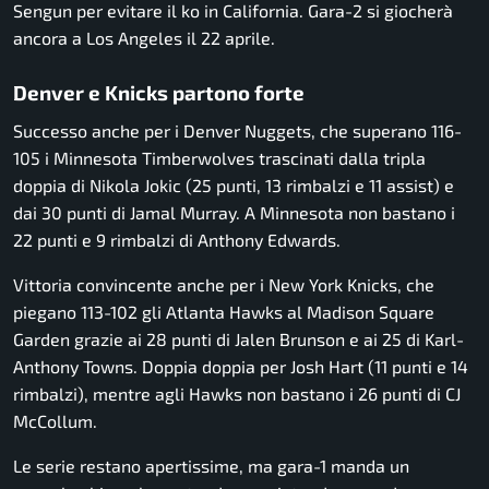
Sengun
per evitare il ko in California. Gara-2 si giocherà
ancora a Los Angeles il 22 aprile.
Denver e Knicks partono forte
Successo anche per i
Denver Nuggets
, che superano 116-
105 i
Minnesota Timberwolves
trascinati dalla tripla
doppia di
Nikola Jokic
(25 punti, 13 rimbalzi e 11 assist) e
dai 30 punti di
Jamal Murray
. A Minnesota non bastano i
22 punti e 9 rimbalzi di
Anthony Edwards
.
Vittoria convincente anche per i
New York Knicks
, che
piegano 113-102 gli
Atlanta Hawks
al Madison Square
Garden grazie ai 28 punti di
Jalen Brunson
e ai 25 di
Karl-
Anthony Towns
. Doppia doppia per
Josh Hart
(11 punti e 14
rimbalzi), mentre agli Hawks non bastano i 26 punti di
CJ
McCollum
.
Le serie restano apertissime, ma gara-1 manda un