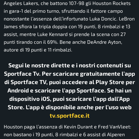
Angeles Lakers
, che battono 107-98 gli
Houston Rockets
in gara-1 del primo turno, sfruttando il fattore campo
nonostante l’assenza dell’infortunato
Luka Doncic
.
LeBron
James
sfiora la tripla doppia con 19 punti, 8 rimbalzi e 13
assist, mentre
Luke Kennard
si prende la scena con 27
punti tirando con il 69%. Bene anche
DeAndre Ayton
,
autore di 19 punti e 11 rimbalzi.
Segui le nostre dirette e i nostri contenuti su
Sportface Tv. Per scaricare gratuitamente l’app
di Sportface TV, puoi accedere al Play Store per
Android e scaricare l’app Sportface. Se hai un
dispositivo iOS, puoi scaricare l’app dall’App
Store. L’app è disponibile anche per l’uso web
tv.sportface.it
Houston paga l’assenza di
Kevin Durant
e
Fred VanVleet
:
non bastano i 19 punti, 8 rimbalzi e 6 assist di
Alperen