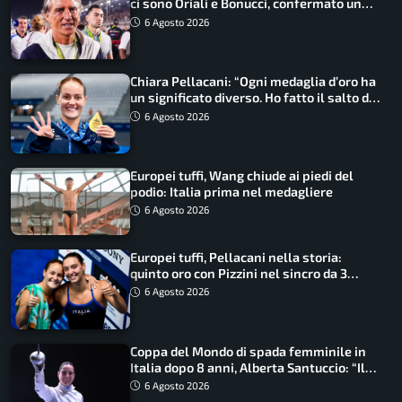
ci sono Oriali e Bonucci, confermato un
ritorno
6 Agosto 2026
Chiara Pellacani: “Ogni medaglia d’oro ha
un significato diverso. Ho fatto il salto di
qualità”
6 Agosto 2026
Europei tuffi, Wang chiude ai piedi del
podio: Italia prima nel medagliere
6 Agosto 2026
Europei tuffi, Pellacani nella storia:
quinto oro con Pizzini nel sincro da 3
metri
6 Agosto 2026
Coppa del Mondo di spada femminile in
Italia dopo 8 anni, Alberta Santuccio: “Il
lavoro dà sempre i suoi frutti”
6 Agosto 2026