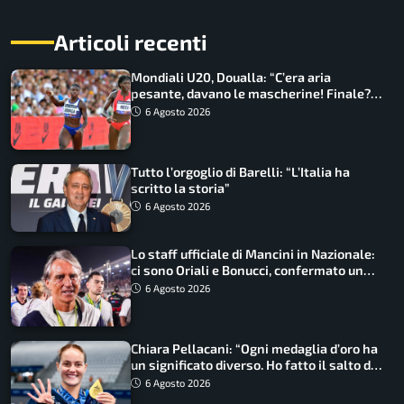
Articoli recenti
Mondiali U20, Doualla: “C’era aria
pesante, davano le mascherine! Finale?
Non ho nulla da perdere”
6 Agosto 2026
Tutto l’orgoglio di Barelli: “L’Italia ha
scritto la storia”
6 Agosto 2026
Lo staff ufficiale di Mancini in Nazionale:
ci sono Oriali e Bonucci, confermato un
ritorno
6 Agosto 2026
Chiara Pellacani: “Ogni medaglia d’oro ha
un significato diverso. Ho fatto il salto di
qualità”
6 Agosto 2026