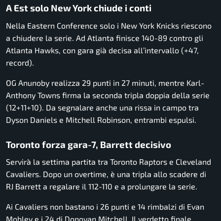
A Est solo New York chiude i conti
Nella Eastern Conference solo i
New York Knicks
riescono
a chiudere la serie. Ad Atlanta finisce 140-89 contro gli
Atlanta Hawks
, con gara già decisa all’intervallo (+47,
record).
OG Anunoby realizza 29 punti in 27 minuti, mentre Karl-
Anthony Towns firma la seconda tripla doppia della serie
(12+11+10). Da segnalare anche una rissa in campo tra
Dyson Daniels e Mitchell Robinson, entrambi espulsi.
Toronto forza gara-7, Barrett decisivo
Servirà la settima partita tra
Toronto Raptors
e
Cleveland
Cavaliers
. Dopo un overtime, è una tripla allo scadere di
RJ Barrett a regalare il 112-110 e a prolungare la serie.
Ai Cavaliers non bastano i 26 punti e 14 rimbalzi di Evan
Mobley e i 24 di Donovan Mitchell. Il verdetto finale