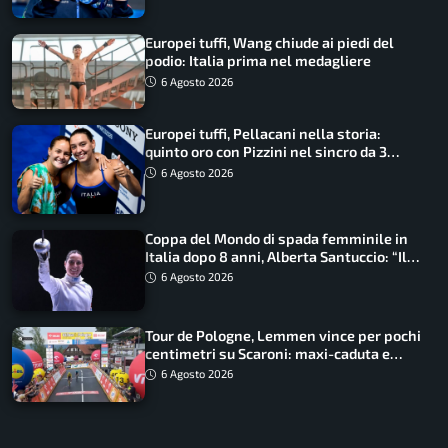
Europei tuffi, Wang chiude ai piedi del
podio: Italia prima nel medagliere
6 Agosto 2026
Europei tuffi, Pellacani nella storia:
quinto oro con Pizzini nel sincro da 3
metri
6 Agosto 2026
Coppa del Mondo di spada femminile in
Italia dopo 8 anni, Alberta Santuccio: “Il
lavoro dà sempre i suoi frutti”
6 Agosto 2026
Tour de Pologne, Lemmen vince per pochi
centimetri su Scaroni: maxi-caduta e
tappa accorciata
6 Agosto 2026