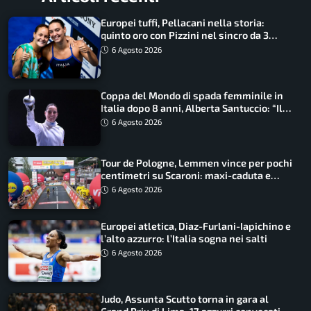
Europei tuffi, Pellacani nella storia:
quinto oro con Pizzini nel sincro da 3
metri
6 Agosto 2026
Coppa del Mondo di spada femminile in
Italia dopo 8 anni, Alberta Santuccio: “Il
lavoro dà sempre i suoi frutti”
6 Agosto 2026
Tour de Pologne, Lemmen vince per pochi
centimetri su Scaroni: maxi-caduta e
tappa accorciata
6 Agosto 2026
Europei atletica, Diaz-Furlani-Iapichino e
l’alto azzurro: l’Italia sogna nei salti
6 Agosto 2026
Judo, Assunta Scutto torna in gara al