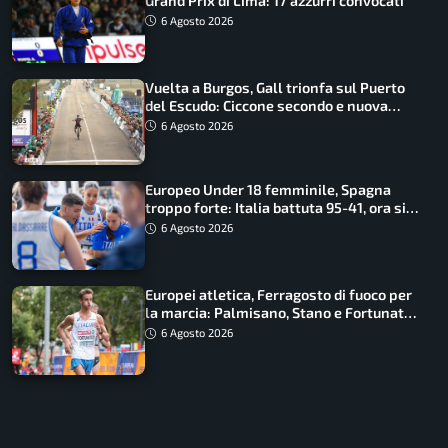
Grand Prix di Lima: 17 azzurri convocati
6 Agosto 2026
Vuelta a Burgos, Gall trionfa sul Puerto
del Escudo: Ciccone secondo e nuova
maglia di leader
6 Agosto 2026
Europeo Under 18 femminile, Spagna
troppo forte: Italia battuta 95-41, ora si
gioca il Mondiale
6 Agosto 2026
Europei atletica, Ferragosto di fuoco per
la marcia: Palmisano, Stano e Fortunato
guidano l’Italia
6 Agosto 2026