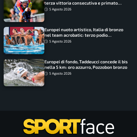
terza vittoria consecutiva e primato
rafforzato
5 Agosto 2026
Europei nuoto artistico, Italia di bronzo
nel team acrobatic: terzo podio
consecutivo
5 Agosto 2026
Europei di fondo, Taddeucci concede il bis
nella 5 km: oro azzurro, Pozzobon bronzo
5 Agosto 2026