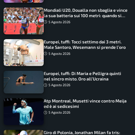
Mondiali U20, Doualla non sbaglia e vince
la sua batteria sui 100 metri: quando si
disputano le finali
5 Agosto 2026
Europei, tuffi: Tocci settimo dai 3 metri.
Male Santoro, Wesemann si prende l’oro
5 Agosto 2026
Europei, tuffi: Di Maria e Pelligra quinti
nel sincro misto. Oro all’Ucraina
5 Agosto 2026
Atp Montreal, Musetti vince contro Meija
ed è ai sedicesimi
5 Agosto 2026
Giro di Polonia, Jonathan Milan fa tris: