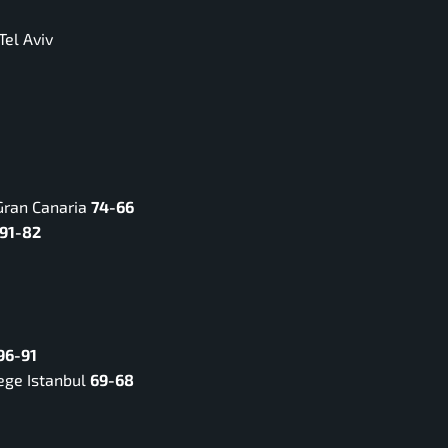
el Aviv
Gran Canaria
74-66
91-82
96-91
ege Istanbul
69-68