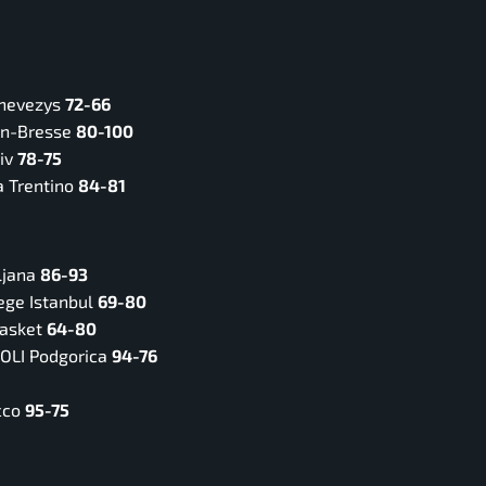
anevezys
72-66
en-Bresse
80-100
viv
78-75
a Trentino
84-81
ljana
86-93
ege Istanbul
69-80
Basket
64-80
VOLI Podgorica
94-76
cco
95-75