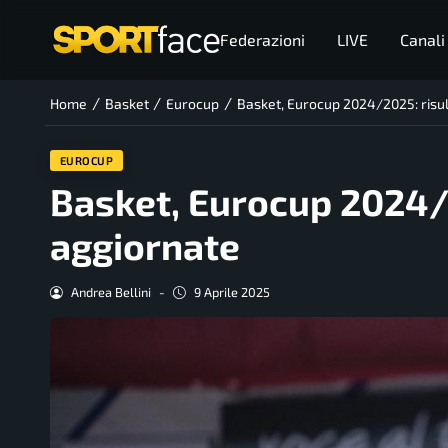
Federazioni
LIVE
Canali
/
/
/
Home
Basket
Eurocup
Basket, Eurocup 2024/2025: risult
EUROCUP
Basket, Eurocup 2024/2
aggiornate
Andrea Bellini
-
9 Aprile 2025