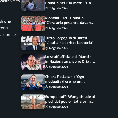
: Aamir Simms
Doualla nei 100 metri: “Ho
scacciato l’ansia”
7 Agosto 2026
Mondiali U20, Doualla:
 di una
“C’era aria pesante, davano
le mascherine! Finale? Non
cena.
6 Agosto 2026
ho nulla da perdere”
dizione è
Tutto l’orgoglio di Barelli:
“L’Italia ha scritto la storia”
6 Agosto 2026
Lo staff ufficiale di Mancini
in Nazionale: ci sono Oriali e
Bonucci, confermato un
6 Agosto 2026
ritorno
Chiara Pellacani: “Ogni
medaglia d’oro ha un
significato diverso. Ho fatto
6 Agosto 2026
il salto di qualità”
Europei tuffi, Wang chiude ai
piedi del podio: Italia prima
nel medagliere
6 Agosto 2026