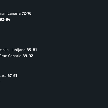
Gran Canaria
72-76
92-94
mpija Ljubljana
85-81
Gran Canaria
89-92
kara
67-61
4