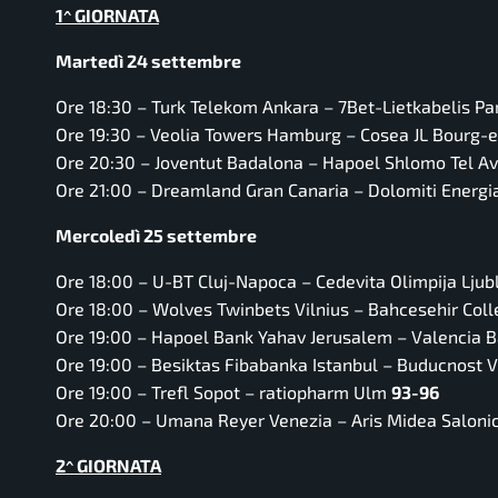
1^ GIORNATA
Martedì 24 settembre
Ore 18:30 –
Turk Telekom Ankara – 7Bet-Lietkabelis P
Ore 19:30 –
Veolia Towers Hamburg – Cosea JL Bourg-
Ore 20:30 –
Joventut Badalona – Hapoel Shlomo Tel A
Ore 21:00 –
Dreamland Gran Canaria – Dolomiti Energi
Mercoledì 25 settembre
Ore 18:00 –
U-BT Cluj-Napoca – Cedevita Olimpija Ljub
Ore 18:00 –
Wolves Twinbets Vilnius – Bahcesehir Coll
Ore 19:00 –
Hapoel Bank Yahav Jerusalem – Valencia 
Ore 19:00 –
Besiktas Fibabanka Istanbul – Buducnost 
Ore 19:00 –
Trefl Sopot – ratiopharm Ulm
93-96
Ore 20:00 –
Umana Reyer Venezia – Aris Midea Saloni
2^ GIORNATA