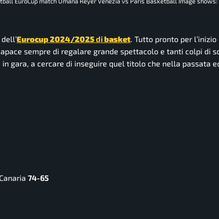
sketball EuroCup match Umana Reyer Venezia vs Paris Basketball Image shows
dell’
Eurocup 2024/2025
di
basket
. Tutto pronto per l’inizio
pace sempre di regalare grande spettacolo e tanti colpi di s
in gara, a cercare di inseguire quel titolo che nella passata e
 Canaria
74-65