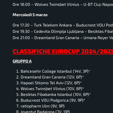
Ore 18:00 –
Wolves Twinsbet Vilnius – U-BT Cluj-Nap
Mercoledì 5 marzo
Ore 17:30 –
Turk Telekom Ankara – Buducnost VOLI Po
Ore 19:30 –
Cedevita Olimpija Ljubljana – Besiktas Fib
Ore 21:00 –
Dreamland Gran Canaria – Umana Reyer V
CLASSIFICHE EUROCUP 2024/202
GRUPPO A
Bahcesehir College Istanbul (14V, 3P)*
Dreamland Gran Canaria (12V, 6P)*
Hapoel Shlomo Tel Aviv (12V, 6P)*
Wolves Twinsbet Vilnius (10V, 8P)*
Besiktas Fibabanka Istanbul (10V, 8P)*
Buducnost VOLI Podgorica (9V, 9P)*
ratiopharm Ulm (9V, 9P)
Joventut Badalona (7V, 11P)