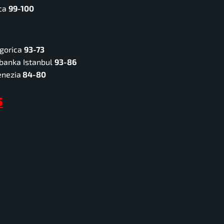
oca
99-100
dgorica
93-73
abanka Istanbul
93-86
enezia
84-80
5