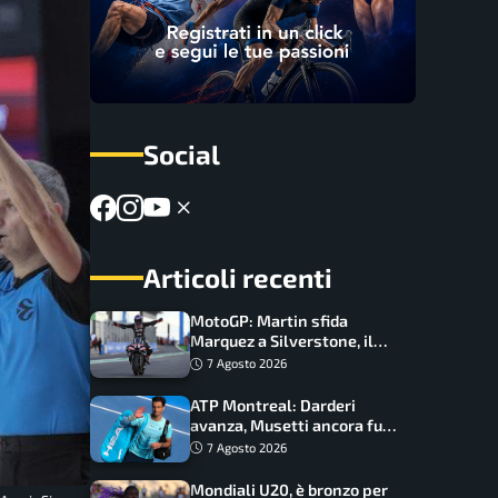
Social
Articoli recenti
MotoGP: Martin sfida
Marquez a Silverstone, il
programma e gli orari
7 Agosto 2026
ATP Montreal: Darderi
avanza, Musetti ancora fuori
con Jodar
7 Agosto 2026
Mondiali U20, è bronzo per