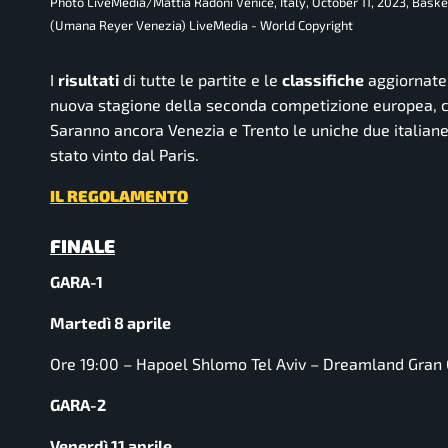
Photo LiveMedia/Mattia Radoni Venice, Italy, October 11, 2023, Ba
(Umana Reyer Venezia) LiveMedia - World Copyright
I
risultati
di tutte le partite e le
classifiche
aggiornate 
nuova stagione della seconda competizione europea, ca
Saranno ancora Venezia e Trento le uniche due italiane 
stato vinto dal Paris.
IL REGOLAMENTO
FINALE
GARA-1
Martedì 8 aprile
Ore 19:00 –
Hapoel Shlomo Tel Aviv – Dreamland Gran
GARA-2
Venerdì 11 aprile