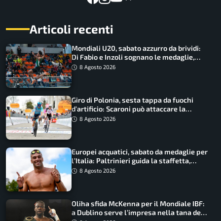
Articoli recenti
Mondiali U20, sabato azzurro da brividi:
Di Fabio e Inzoli sognano le medaglie,
Castellani e Succo in finale
8 Agosto 2026
Giro di Polonia, sesta tappa da fuochi
d’artificio: Scaroni può attaccare la
maglia di Lemmen
8 Agosto 2026
Europei acquatici, sabato da medaglie per
l’Italia: Paltrinieri guida la staffetta,
Barnabà sogna l’oro dalle grandi altezze
8 Agosto 2026
Oliha sfida McKenna per il Mondiale IBF:
a Dublino serve l’impresa nella tana del