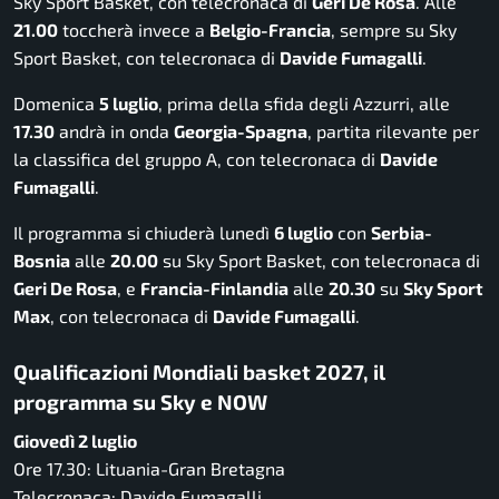
Sky Sport Basket, con telecronaca di
Geri De Rosa
. Alle
21.00
toccherà invece a
Belgio-Francia
, sempre su Sky
Sport Basket, con telecronaca di
Davide Fumagalli
.
Domenica
5 luglio
, prima della sfida degli Azzurri, alle
17.30
andrà in onda
Georgia-Spagna
, partita rilevante per
la classifica del gruppo A, con telecronaca di
Davide
Fumagalli
.
Il programma si chiuderà lunedì
6 luglio
con
Serbia-
Bosnia
alle
20.00
su Sky Sport Basket, con telecronaca di
Geri De Rosa
, e
Francia-Finlandia
alle
20.30
su
Sky Sport
Max
, con telecronaca di
Davide Fumagalli
.
Qualificazioni Mondiali basket 2027, il
programma su Sky e NOW
Giovedì 2 luglio
Ore 17.30: Lituania-Gran Bretagna
Telecronaca: Davide Fumagalli