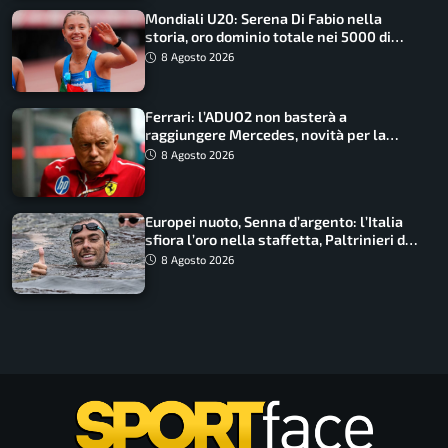
Mondiali U20: Serena Di Fabio nella
storia, oro dominio totale nei 5000 di
marcia
8 Agosto 2026
Ferrari: l’ADUO2 non basterà a
raggiungere Mercedes, novità per la
Macarena
8 Agosto 2026
Europei nuoto, Senna d’argento: l’Italia
sfiora l’oro nella staffetta, Paltrinieri da
urlo, il bilancio azzurro
8 Agosto 2026