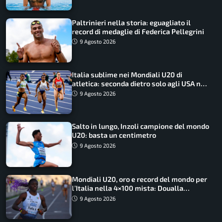
Paltrinieri nella storia: eguagliato il
record di medaglie di Federica Pellegrini
9 Agosto 2026
Italia sublime nei Mondiali U20 di
atletica: seconda dietro solo agli USA nel
medagliere
9 Agosto 2026
Salto in lungo, Inzoli campione del mondo
U20: basta un centimetro
9 Agosto 2026
Mondiali U20, oro e record del mondo per
l’Italia nella 4×100 mista: Doualla
straordinaria
9 Agosto 2026