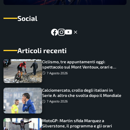
Social
Articoli recenti
Ciclismo, tre appuntamenti oggi:
spettacolo sul Mont Ventoux, orari e
come vederli
7 Agosto 2026
Calciomercato, crollo degli italiani in
Serie A: altro che svolta dopo il Mondiale
7 Agosto 2026
MotoGP: Martin sfida Marquez a
Silverstone, il programma e gli orari