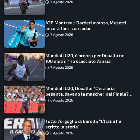
7 Agosto 2026
ATP Montreal: Darderi avanza, Musetti
ancora fuori con Jodar
7 Agosto 2026
Mondiali U20, è bronzo per Doualla nei
100 metri: “Ho scacciato l’ansia”
7 Agosto 2026
Mondiali U20, Doualla: “C’era aria
pesante, davano le mascherine! Finale?
Non ho nulla da perdere”
6 Agosto 2026
Tutto l’orgoglio di Barelli: “L’Italia ha
scritto la storia”
6 Agosto 2026