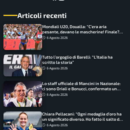
Articoli recenti
Mondiali U20, Doualla: “C’era aria
pesante, davano le mascherine! Finale?
Non ho nulla da perdere”
6 Agosto 2026
Tutto l’orgoglio di Barelli: “L’Italia ha
scritto la storia”
6 Agosto 2026
Lo staff ufficiale di Mancini in Nazionale:
ci sono Oriali e Bonucci, confermato un
ritorno
6 Agosto 2026
Chiara Pellacani: “Ogni medaglia d’oro ha
un significato diverso. Ho fatto il salto di
qualità”
6 Agosto 2026