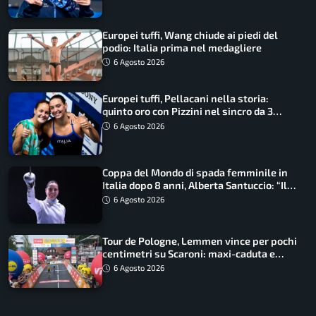
Europei tuffi, Wang chiude ai piedi del
podio: Italia prima nel medagliere
6 Agosto 2026
Europei tuffi, Pellacani nella storia:
quinto oro con Pizzini nel sincro da 3
metri
6 Agosto 2026
Coppa del Mondo di spada femminile in
Italia dopo 8 anni, Alberta Santuccio: “Il
lavoro dà sempre i suoi frutti”
6 Agosto 2026
Tour de Pologne, Lemmen vince per pochi
centimetri su Scaroni: maxi-caduta e
tappa accorciata
6 Agosto 2026